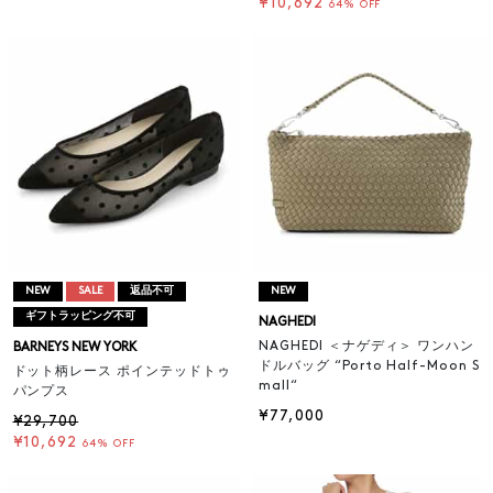
¥10,692
64% OFF
NEW
SALE
返品不可
NEW
ギフトラッピング不可
NAGHEDI
NAGHEDI ＜ナゲディ＞ ワンハン
BARNEYS NEW YORK
ドルバッグ “Porto Half-Moon S
ドット柄レース ポインテッドトゥ
mall“
パンプス
¥77,000
¥29,700
¥10,692
64% OFF