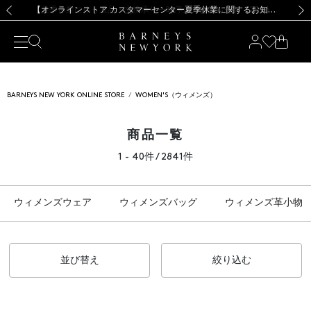
熊本県を中心とした地震の影響によるお荷物のお届けについて
【夏季休業に伴う出荷一時停止のお知らせ】(2026.8.7)
【夏季休業に伴う出荷一時停止のお知らせ】(2026.8.7)
【開催中】SUMMER SALEのご案内・ご注意事項
【オンラインストア カスタマーセンター夏季休業に関するお知らせ】（2026.8.7）
新規登録のお客様も対象！＜MY BARNEYS＞会員のお客様は11,000円（税込）以上のお買上げで常時送料無料！お買い物の際は会員登録を！
【夏季休業に伴う返品・交換承り一時停止のお知らせ】（2026.8.5）
新規登録のお客様も対象！＜MY BARNEYS＞会員のお客様は11,000円（税込）以上のお買上げで常時送料無料！お買い物の際は会員登録を！
前の画像
次の
BARNEYS NEW YORK ONLINE STORE
WOMEN'S（ウィメンズ）
商品一覧
1 - 40件 / 2841件
ウィメンズウェア
ウィメンズバッグ
ウィメンズ革小物
並び替え
絞り込む