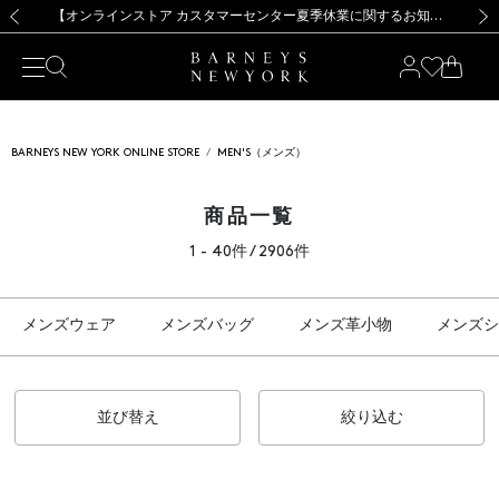
熊本県を中心とした地震の影響によるお荷物のお届けについて
【夏季休業に伴う出荷一時停止のお知らせ】(2026.8.7)
【夏季休業に伴う出荷一時停止のお知らせ】(2026.8.7)
【開催中】SUMMER SALEのご案内・ご注意事項
【オンラインストア カスタマーセンター夏季休業に関するお知らせ】（2026.8.7）
新規登録のお客様も対象！＜MY BARNEYS＞会員のお客様は11,000円（税込）以上のお買上げで常時送料無料！お買い物の際は会員登録を！
【夏季休業に伴う返品・交換承り一時停止のお知らせ】（2026.8.5）
新規登録のお客様も対象！＜MY BARNEYS＞会員のお客様は11,000円（税込）以上のお買上げで常時送料無料！お買い物の際は会員登録を！
前の画像
次の
BARNEYS NEW YORK ONLINE STORE
MEN'S（メンズ）
商品一覧
1 - 40件 / 2906件
メンズウェア
メンズバッグ
メンズ革小物
メンズシ
並び替え
絞り込む