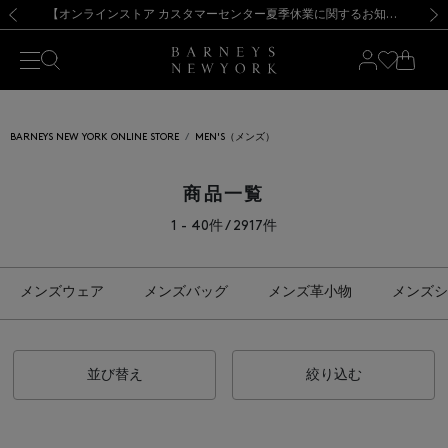
熊本県を中心とした地震の影響によるお荷物のお届けについて
【夏季休業に伴う出荷一時停止のお知らせ】(2026.8.7)
【夏季休業に伴う出荷一時停止のお知らせ】(2026.8.7)
【開催中】SUMMER SALEのご案内・ご注意事項
【オンラインストア カスタマーセンター夏季休業に関するお知らせ】（2026.8.7）
新規登録のお客様も対象！＜MY BARNEYS＞会員のお客様は11,000円（税込）以上のお買上げで常時送料無料！お買い物の際は会員登録を！
【夏季休業に伴う返品・交換承り一時停止のお知らせ】（2026.8.5）
新規登録のお客様も対象！＜MY BARNEYS＞会員のお客様は11,000円（税込）以上のお買上げで常時送料無料！お買い物の際は会員登録を！
前の画像
次の
BARNEYS NEW YORK ONLINE STORE
MEN'S（メンズ）
商品一覧
1 - 40件 / 2917件
メンズウェア
メンズバッグ
メンズ革小物
メンズシ
並び替え
絞り込む