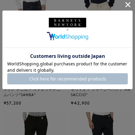
NEW
NEW
PT TORINO DENIM
GIABSARCHIVIO
PT TORINO DENIM＜ピーティー
GIABSARCHIVIO＜ジャブスアル
トリノ デニム＞ ストレッチデニ
キヴィオ＞ ジャージーパンツ"MA
ムパンツ"SAMBA"
SACCIO"
¥57,200
¥42,900