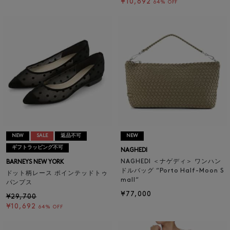
¥10,692
64% OFF
NEW
SALE
返品不可
NEW
ギフトラッピング不可
NAGHEDI
NAGHEDI ＜ナゲディ＞ ワンハン
BARNEYS NEW YORK
ドルバッグ “Porto Half-Moon S
ドット柄レース ポインテッドトゥ
mall“
パンプス
¥77,000
¥29,700
¥10,692
64% OFF