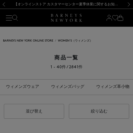
熊本県を中心とした地震の影響によるお荷物のお届けについて
【夏季休業に伴う出荷一時停止のお知らせ】(2026.8.7)
【夏季休業に伴う出荷一時停止のお知らせ】(2026.8.7)
【開催中】SUMMER SALEのご案内・ご注意事項
【オンラインストア カスタマーセンター夏季休業に関するお知らせ】（2026.8.7）
新規登録のお客様も対象！＜MY BARNEYS＞会員のお客様は11,000円（税込）以上のお買上げで常時送料無料！お買い物の際は会員登録を！
【夏季休業に伴う返品・交換承り一時停止のお知らせ】（2026.8.5）
新規登録のお客様も対象！＜MY BARNEYS＞会員のお客様は11,000円（税込）以上のお買上げで常時送料無料！お買い物の際は会員登録を！
前の画像
次の
BARNEYS NEW YORK ONLINE STORE
WOMEN'S（ウィメンズ）
商品一覧
1 - 40件 / 2841件
ウィメンズウェア
ウィメンズバッグ
ウィメンズ革小物
並び替え
絞り込む