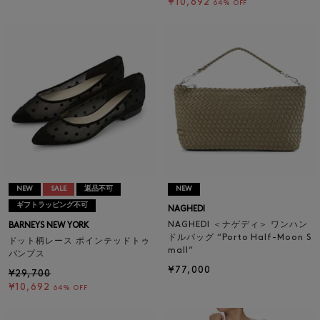
¥10,692
64% OFF
NEW
SALE
返品不可
NEW
ギフトラッピング不可
NAGHEDI
NAGHEDI ＜ナゲディ＞ ワンハン
BARNEYS NEW YORK
ドルバッグ “Porto Half-Moon S
ドット柄レース ポインテッドトゥ
mall“
パンプス
¥77,000
¥29,700
¥10,692
64% OFF