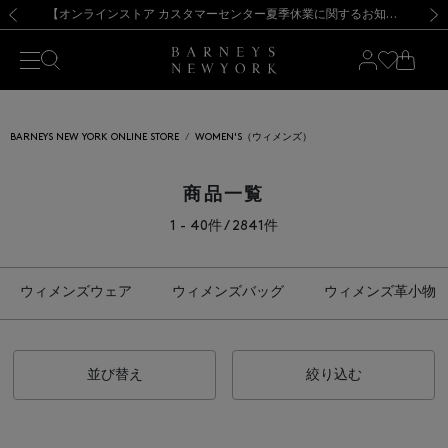
熊本県を中心とした地震の影響によるお荷物のお届けについて
【夏季休業に伴う出荷一時停止のお知らせ】(2026.8.7)
【夏季休業に伴う出荷一時停止のお知らせ】(2026.8.7)
【開催中】SUMMER SALEのご案内・ご注意事項
【オンラインストア カスタマーセンター夏季休業に関するお知らせ】（2026.8.7）
新規登録のお客様も対象！＜MY BARNEYS＞会員のお客様は11,000円（税込）以上のお買上げで常時送料無料！お買い物の際は会員登録を！
【夏季休業に伴う返品・交換承り一時停止のお知らせ】（2026.8.5）
新規登録のお客様も対象！＜MY BARNEYS＞会員のお客様は11,000円（税込）以上のお買上げで常時送料無料！お買い物の際は会員登録を！
前の画像
次の
BARNEYS NEW YORK ONLINE STORE
WOMEN'S（ウィメンズ）
商品一覧
1 - 40件 / 2841件
ウィメンズウェア
ウィメンズバッグ
ウィメンズ革小物
並び替え
絞り込む