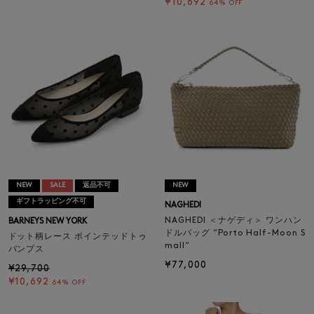
¥10,692
64% OFF
NEW
SALE
返品不可
NEW
ギフトラッピング不可
NAGHEDI
NAGHEDI ＜ナゲディ＞ ワンハン
BARNEYS NEW YORK
ドルバッグ “Porto Half-Moon S
ドット柄レース ポインテッドトゥ
mall“
パンプス
¥77,000
¥29,700
¥10,692
64% OFF