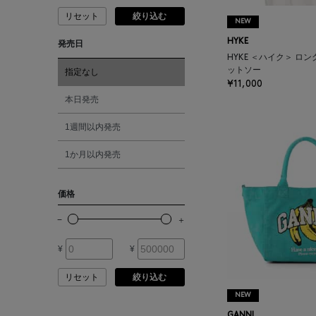
リセット
絞り込む
ANDERSONS
ピンク
NEW
HYKE
発売日
ANTIPAST
レッド
HYKE ＜ハイク＞ ロ
ットソー
指定なし
¥11,000
ANYA HINDMARCH
オレンジ
本日発売
1週間以内発売
ARCS LONDON
シルバー
1か月以内発売
ARIANNA
ゴールド
価格
ARIZONA LOVE
その他
¥
¥
ARMA
リセット
絞り込む
ASAUCE MELER
NEW
GANNI