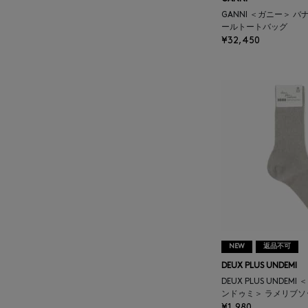
ATELIER AMBOISE
GANNI ＜ガニー＞ 
ールトートバッグ
¥32,450
ATELIER EDITION
ATHENA NEW YORK
ATHLETICS FTWR
ATTO VANNUCCI
FIRENZE
AURALEE
NEW
返品不可
AUTRY
DEUX PLUS UNDEMI
DEUX PLUS UNDEM
BAGUTTA
ンドゥミ＞ ラメリブソ
¥1,980