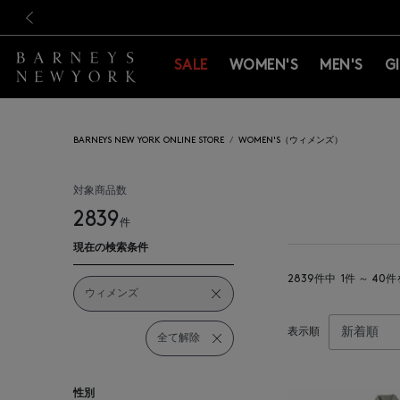
新規登録のお客様も対象！＜M
新規登録のお客様も対象！＜M
前の画像
SALE
WOMEN'S
MEN'S
G
BARNEYS NEW YORK ONLINE STORE
WOMEN'S（ウィメンズ）
対象商品数
2839
件
現在の検索条件
2839件中
1件 ～ 40
ウィメンズ
表示順
全て解除
性別