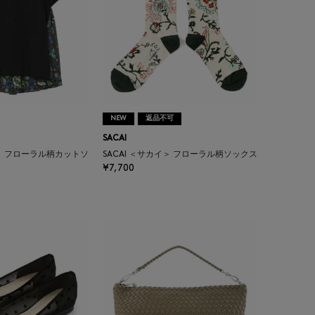
NEW
返品不可
SACAI
イ＞ フローラル柄カットソ
SACAI ＜サカイ＞ フローラル柄ソックス
¥7,700