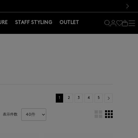
料！お買い物の際は会員登録を！
料！お買い物の際は会員登録を！
）
次の画像
URE
STAFF STYLING
OUTLET
Next
1
2
3
4
5
表示件数