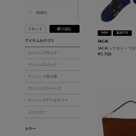
ADIEU
リセット
絞り込む
ADLIN HUE
NEW
返品不可
アイテムカテゴリ
SACAI
ADVISORY BOARD
SACAI ＜サカイ＞ 
CRYSTALS
ウィメンズウェア
¥7,700
ウィメンズバッグ
AESOP
ウィメンズ革小物
AETA
ウィメンズシューズ
ウィメンズアクセサリー
AKIKO OGAWA.
ジュエリー
ALBERT THURSTON
カラー
ALESSANDRO