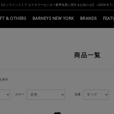
Y BARNEYS＞会員のお客様は11,000円（税込）以上のお買上げで常時送料無
Y BARNEYS＞会員のお客様は11,000円（税込）以上のお買上げで常時送料無
【オンラインストア カスタマーセンター夏季休業に関するお知らせ】（2026.8.7
【夏季休業に伴う返品・交換承り一時停止のお知らせ】（2026.8.5）
熊本県を中心とした地震の影響によるお荷物のお届けについて
【夏季休業に伴う出荷一時停止のお知らせ】(2026.8.7)
【夏季休業に伴う出荷一時停止のお知らせ】(2026.8.7)
【開催中】SUMMER SALEのご案内・ご注意事項
IFT & OTHERS
BARNEYS NEW YORK
BRANDS
FEAT
商品一覧
件を表示
カラー
在庫