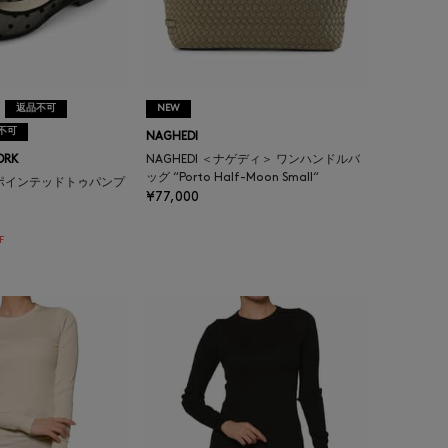
返品不可
NEW
不可
NAGHEDI
ORK
NAGHEDI ＜ナゲディ＞ ワンハンドルバ
ッグ “Porto Half-Moon Small“
ポインテッドトゥパンプ
¥77,000
F