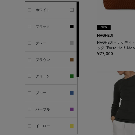
GHERARDI
ホワイト
ALL THE WAYS TO SAY
ブラック
NEW
NAGHEDI
ALPO
NAGHEDI ＜ナゲデ
グレー
ッグ “Porto Half-Moo
¥77,000
ALTEA
ブラウン
AMIRI
グリーン
AMOMENTO
ブルー
ANCELLM
パープル
ANCIENT GREEK
SANDAL
イエロー