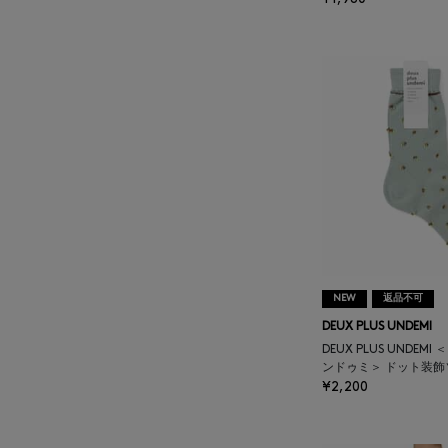
BAKUNE
BALENCIAGA
BARBA
BARNEYS NEW YORK
BARNEYS NEWYORK
BEAUTY
NEW
返品不可
BASERANGE
DEUX PLUS UNDEMI
DEUX PLUS UNDEM
ンドゥミ＞ ドット装飾
BE.ABLE
¥2,200
BEAUTY:BEAST