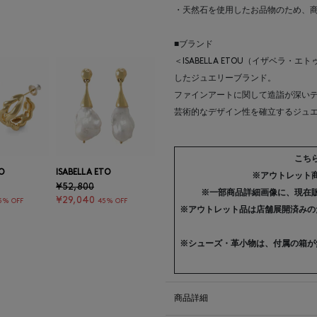
・天然石を使用したお品物のため、
■ブランド
＜ISABELLA ETOU（イザベラ
したジュエリーブランド。
ファインアートに関して造詣が深い
芸術的なデザイン性を確立するジュ
こち
O
ISABELLA ETO
※アウトレット
¥52,800
※一部商品詳細画像に、現在
¥29,040
5% OFF
45% OFF
※アウトレット品は店舗展開済みの
※シューズ・革小物は、付属の箱が
商品詳細