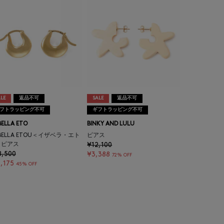
LE
返品不可
SALE
返品不可
フトラッピング不可
ギフトラッピング不可
BELLA ETO
BINKY AND LULU
ABELLA ETOU＜イザベラ・エト
ピアス
＞ピアス
¥12,100
8,500
¥3,388
72% OFF
,175
45% OFF