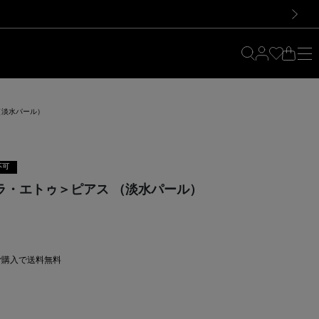
料！お買い物の際は会員登録を！
料！お買い物の際は会員登録を！
）
次の画像
 （淡水パール）
不可
イザベラ・エトゥ＞ピアス （淡水パール）
上ご購入で送料無料