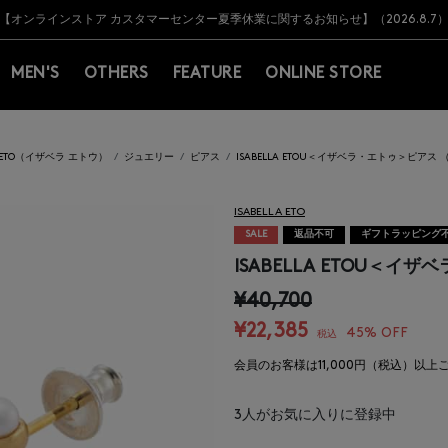
Y BARNEYS＞会員のお客様は11,000円（税込）以上のお買上げで常時送料無
Y BARNEYS＞会員のお客様は11,000円（税込）以上のお買上げで常時送料無
【オンラインストア カスタマーセンター夏季休業に関するお知らせ】（2026.8.7
【夏季休業に伴う返品・交換承り一時停止のお知らせ】（2026.8.5）
熊本県を中心とした地震の影響によるお荷物のお届けについて
【夏季休業に伴う出荷一時停止のお知らせ】(2026.8.7)
【夏季休業に伴う出荷一時停止のお知らせ】(2026.8.7)
【開催中】SUMMER SALEのご案内・ご注意事項
MEN'S
OTHERS
FEATURE
ONLINE STORE
LA ETO（イザベラ エトウ）
ジュエリー
ピアス
ISABELLA ETOU＜イザベラ・エトゥ＞ピアス
ISABELLA ETO
SALE
返品不可
ギフトラッピング
ISABELLA ETOU＜
¥40,700
¥22,385
45% OFF
税込
会員のお客様は11,000円（税込）以
3
人がお気に入りに登録中