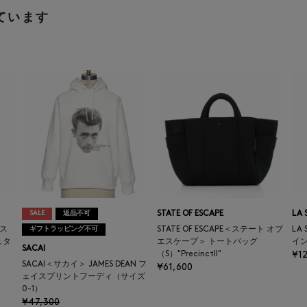
ています
SALE
返品不可
STATE OF ESCAPE
LA 
マス
ギフトラッピング不可
STATE OF ESCAPE＜ステート オブ
LA
ュタ
エスケープ＞ トートバッグ
イ
SACAI
（S）"PrecinctII"
¥12
SACAI＜サカイ＞ JAMES DEAN フ
¥61,600
ェイスプリントフーディ（サイズ
0-1）
¥47,300