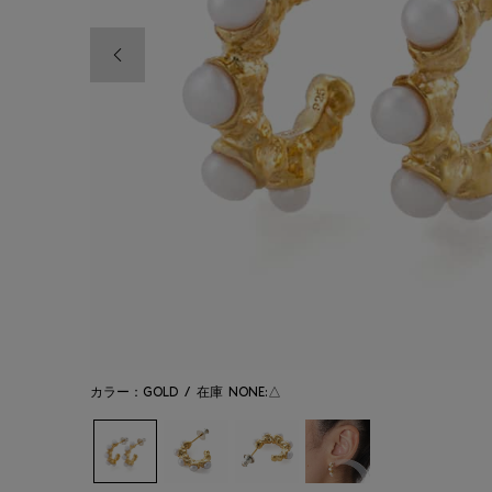
前の画像
カラー：GOLD
/
在庫
NONE:△