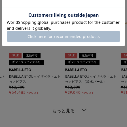
SALE
返品不可
SALE
返品不可
SA
ギフトラッピング不可
ギフトラッピング不可
ギ
ISABELLA ETO
ISABELLA ETO
ISA
・エト
ISABELLA ETOU＜イザベラ・エト
ISABELLA ETOU＜イザベラ・エト
IS
ゥ＞ピアス
ゥ＞ピアス （淡水パール）
ゥ
¥62,700
¥52,800
¥3
¥34,485
¥29,040
¥21
45% OFF
45% OFF
もっと見る