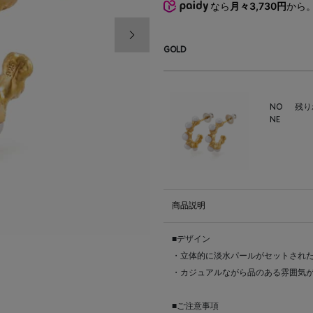
なら
月々3,730円
から
次の画像
GOLD
NO
残り
NE
商品説明
■デザイン
・立体的に淡水パールがセットされ
・カジュアルながら品のある雰囲気
■ご注意事項