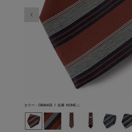
前の画像
カラー：ORANGE
/
在庫
NONE:△