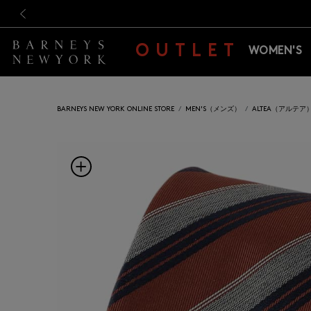
新規登録のお客様も対象！＜M
新規登録のお客様も対象！＜M
前の画像
OUTLET
WOMEN'S
BARNEYS NEW YORK ONLINE STORE
MEN'S（メンズ）
ALTEA（アルテア