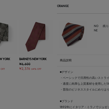
ORANGE
NO
残り
NE
W YORK
BARNEYS NEW YORK
商品説明
¥6,600
¥2,376
 OFF
64% OFF
■デ
・ベーシックで汎用性の高いストラ
・適度に肉厚な上質素材を使用
・普段のビジネスス
■ブ
1892年にイタリア・ミラノでジュゼ