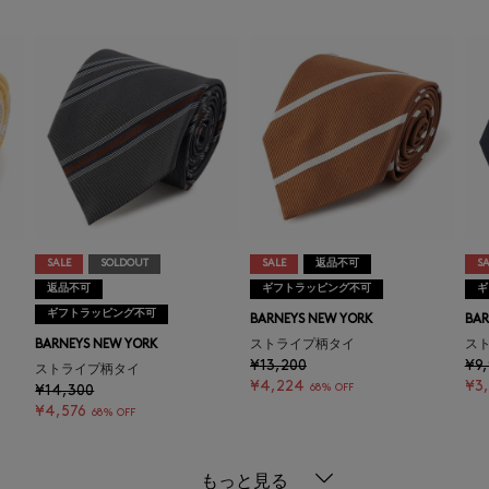
SALE
SOLDOUT
SALE
返品不可
SA
返品不可
ギフトラッピング不可
ギ
ギフトラッピング不可
BARNEYS NEW YORK
BAR
BARNEYS NEW YORK
ストライプ柄タイ
ス
¥13,200
¥9
ストライプ柄タイ
¥4,224
¥3,
68% OFF
¥14,300
¥4,576
68% OFF
もっと見る