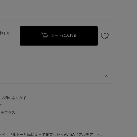
わずか
カートに入れる
ザイン
イプ柄のネクタイ
した1本
タイルにめりはりをプラス
ランド
ッペ・サルトーリ氏によって創業した＜ALTEA（アルテア）＞。