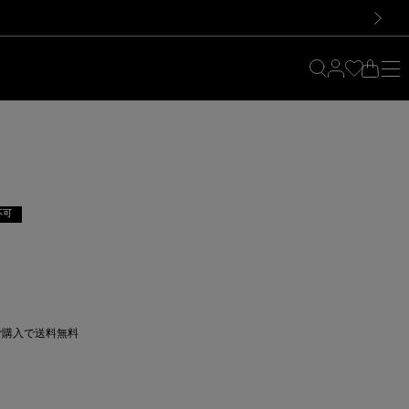
料！お買い物の際は会員登録を！
料！お買い物の際は会員登録を！
）
次の画像
不可
上ご購入で送料無料