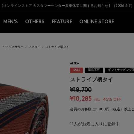
Y BARNEYS＞会員のお客様は11,000円（税込）以上のお買上げで常時送料無
Y BARNEYS＞会員のお客様は11,000円（税込）以上のお買上げで常時送料無
【オンラインストア カスタマーセンター夏季休業に関するお知らせ】（2026.8.7
【夏季休業に伴う返品・交換承り一時停止のお知らせ】（2026.8.5）
熊本県を中心とした地震の影響によるお荷物のお届けについて
【夏季休業に伴う出荷一時停止のお知らせ】(2026.8.7)
【夏季休業に伴う出荷一時停止のお知らせ】(2026.8.7)
【開催中】SUMMER SALEのご案内・ご注意事項
MEN'S
OTHERS
FEATURE
ONLINE STORE
）
アクセサリー
ネクタイ
ストライプ柄タイ
ALTEA
SALE
返品不可
ギフトラッピング
ストライプ柄タイ
¥18,700
¥10,285
45% OFF
税込
会員のお客様は11,000円（税込）以
11
人がお気に入りに登録中