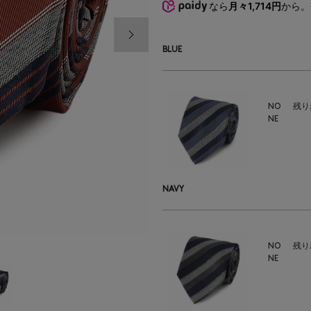
なら
月々1,714円
から
次の画像
BLUE
NO
残り
NE
NAVY
NO
残り
NE