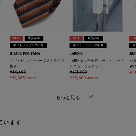
SALE
返品不可
SALE
返品不可
SA
ギフトラッピング不可
ギフトラッピング不可
ギ
GIANNI FONTANA
LARDINI
SE
ノヴェピエゲウェーブストライプ
LARDINI＜ラルディーニ＞ コット
パ
柄タイ
ンニットジャケット
¥2
¥39,600
¥121,000
¥1
¥11,088
¥72,600
72% OFF
40% OFF
もっと見る
ています