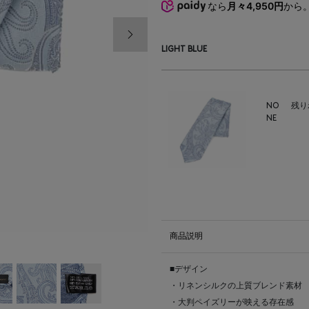
なら
月々4,950円
から
次の画像
LIGHT BLUE
NO
残り
NE
商品説明
■デザイン
・リネンシルクの上質ブレンド素材
・大判ペイズリーが映える存在感