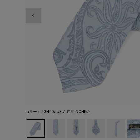
前の画像
カラー：LIGHT BLUE
/
在庫
NONE:△