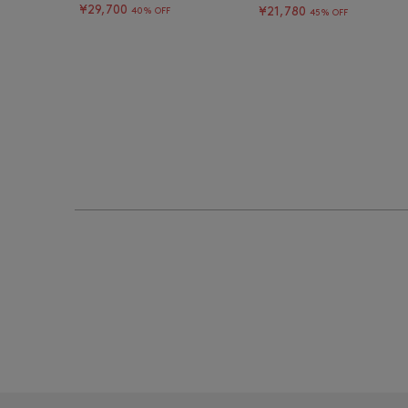
¥29,700
¥21,780
40% OFF
45% OFF