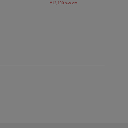
¥12,100
56% OFF