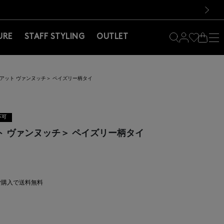
料！お買い物の際は会員登録を！
料！お買い物の際は会員登録を！
）
次の画像
URE
STAFF STYLING
OUTLET
CI ＜アット ヴァンヌッチ＞ ペイズリー柄タイ
不可
＜アット ヴァンヌッチ＞ ペイズリー柄タイ
上ご購入で送料無料