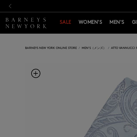
新規登録のお客様も対象！＜M
新規登録のお客様も対象！＜M
前の画像
SALE
WOMEN'S
MEN'S
G
BARNEYS NEW YORK ONLINE STORE
MEN'S（メンズ）
ATTO VANNUC