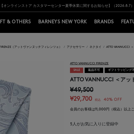
Y BARNEYS＞会員のお客様は11,000円（税込）以上のお買上げで常時送料無
Y BARNEYS＞会員のお客様は11,000円（税込）以上のお買上げで常時送料無
【オンラインストア カスタマーセンター夏季休業に関するお知らせ】（2026.8.7
【夏季休業に伴う返品・交換承り一時停止のお知らせ】（2026.8.5）
熊本県を中心とした地震の影響によるお荷物のお届けについて
【夏季休業に伴う出荷一時停止のお知らせ】(2026.8.7)
【夏季休業に伴う出荷一時停止のお知らせ】(2026.8.7)
【開催中】SUMMER SALEのご案内・ご注意事項
IFT & OTHERS
BARNEYS NEW YORK
BRANDS
FEAT
CI FIRENZE（アットヴァンヌッチフィレンツェ）
アクセサリー
ネクタイ
ATTO VANNUC
ATTO VANNUCCI FIRENZE
SALE
返品不可
ギフトラッピング
ATTO VANNUCCI 
¥49,500
¥29,700
40% OFF
税込
会員のお客様は11,000円（税込）以
5
人がお気に入りに登録中