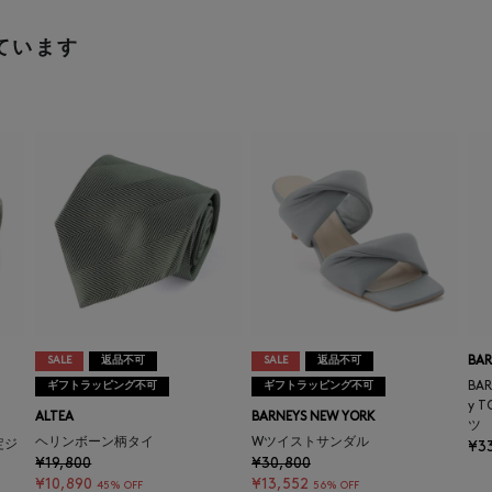
ています
SALE
返品不可
SALE
返品不可
BAR
ギフトラッピング不可
ギフトラッピング不可
BAR
y 
ALTEA
BARNEYS NEW YORK
ツ
ヘリンボーン柄タイ
Wツイストサンダル
定ジ
¥3
¥19,800
¥30,800
¥10,890
¥13,552
45% OFF
56% OFF