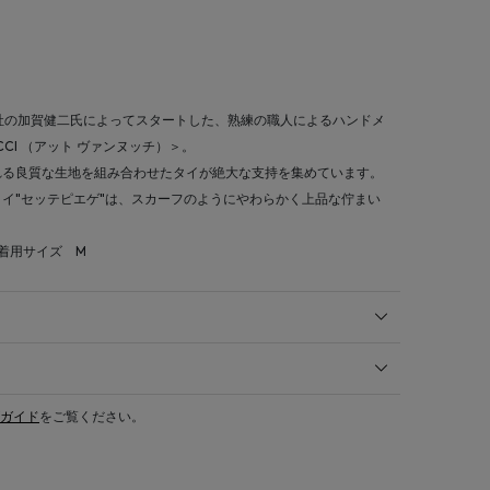
ルド社の加賀健二氏によってスタートした、熟練の職人によるハンドメ
CCI （アット ヴァンヌッチ）＞。
れる良質な生地を組み合わせたタイが絶大な支持を集めています。
イ"セッテピエゲ"は、スカーフのようにやわらかく上品な佇まい
 着用サイズ M
ガイド
をご覧ください。