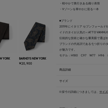
・軽やかで奥行きある織り表情
・Vゾーンを華やかに彩る一本
■ブランド
2011年にイタリア セブンフォー
イドのタイが人気の＜ATTO VANNU
伝統的な技術と確かな審美眼で選ば
ブランドの代名詞である七つ折りのタ
が魅力です。
モデル：H180 C97 W77 H96
W YORK
BARNEYS NEW YORK
¥20,900
商品詳細
サイズ
※採寸の詳細につきましては、
サイズ