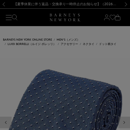
熊本県を中心とした地震の影響によるお荷物のお届けについて
【夏季休業に伴う出荷一時停止のお知らせ】(2026.8.7)
【夏季休業に伴う出荷一時停止のお知らせ】(2026.8.7)
【開催中】SUMMER SALEのご案内・ご注意事項
【オンラインストア カスタマーセンター夏季休業に関するお知らせ】（2026.8.7）
新規登録のお客様も対象！＜MY BARNEYS＞会員のお客様は11,000円（税込）以上のお買上げで常時送料無料！お買い物の際は会員登録を！
【夏季休業に伴う返品・交換承り一時停止のお知らせ】（2026.8.5）
新規登録のお客様も対象！＜MY BARNEYS＞会員のお客様は11,000円（税込）以上のお買上げで常時送料無料！お買い物の際は会員登録を！
前の画像
次の
BARNEYS NEW YORK ONLINE STORE
MEN'S（メンズ）
LUIGI BORRELLI（ルイジ ボレッリ）
アクセサリー
ネクタイ
ドット柄タイ
前の画像
次