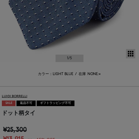
サ
1
/5
カラー：LIGHT BLUE
/
在庫
NONE:×
LUIGI BORRELLI
SALE
返品不可
ギフトラッピング不可
ドット柄タイ
¥25,300