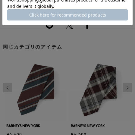
このアイテムをシェアする
同じカテゴリのアイテム
前の画像
次の
BARNEYS NEW YORK
BARNEYS NEW YORK
¥6,600
¥6,600