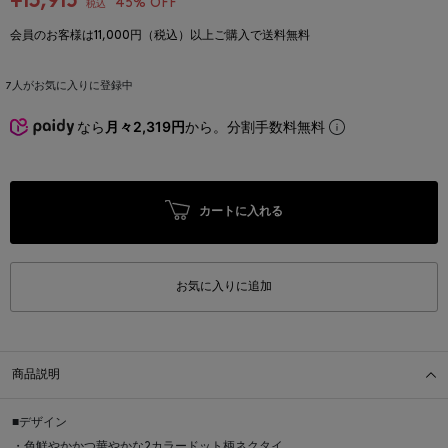
¥13,915
45% OFF
税込
会員のお客様は11,000円（税込）以上ご購入で送料無料
7
人がお気に入りに登録中
なら
月々2,319円
から。分割手数料無料
カートに入れる
お気に入りに追加
商品説明
■デザイン
・色鮮やかかつ華やかな2カラードット柄ネクタイ