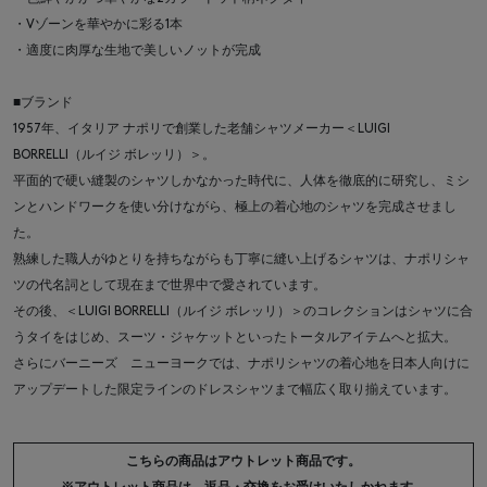
・Vゾーンを華やかに彩る1本
・適度に肉厚な生地で美しいノットが完成
■ブランド
1957年、イタリア ナポリで創業した老舗シャツメーカー＜LUIGI
BORRELLI（ルイジ ボレッリ）＞。
平面的で硬い縫製のシャツしかなかった時代に、人体を徹底的に研究し、ミシ
ンとハンドワークを使い分けながら、極上の着心地のシャツを完成させまし
た。
熟練した職人がゆとりを持ちながらも丁寧に縫い上げるシャツは、ナポリシャ
ツの代名詞として現在まで世界中で愛されています。
その後、＜LUIGI BORRELLI（ルイジ ボレッリ）＞のコレクションはシャツに合
うタイをはじめ、スーツ・ジャケットといったトータルアイテムへと拡大。
さらにバーニーズ ニューヨークでは、ナポリシャツの着心地を日本人向けに
アップデートした限定ラインのドレスシャツまで幅広く取り揃えています。
こちらの商品はアウトレット商品です。