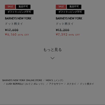
SALE
返品不可
SALE
返品不可
ギフトラッピング不可
ギフトラッピング不可
BARNEYS NEW YORK
BARNEYS NEW YORK
ドット柄タイ
ドット柄タイ
¥17,600
¥13,200
¥6,160
¥7,392
65% OFF
44% OFF
もっと見る
BARNEYS NEW YORK ONLINE STORE
MEN'S（メンズ）
LUIGI BORRELLI（ルイジ ボレッリ）
アクセサリー
ネクタイ
ドット柄タイ