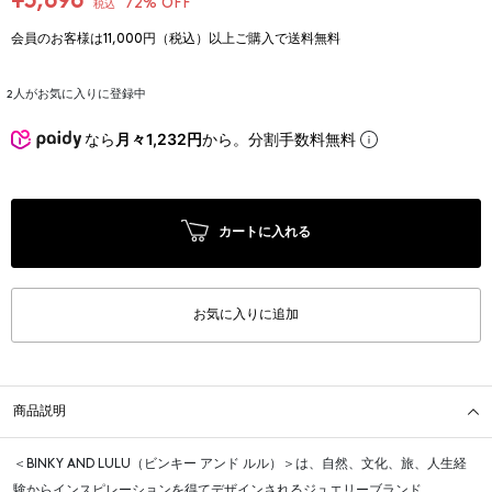
¥3,696
72% OFF
税込
会員のお客様は11,000円（税込）以上ご購入で送料無料
2
人がお気に入りに登録中
なら
月々1,232円
から。分割手数料無料
カートに入れる
お気に入りに追加
商品説明
＜BINKY AND LULU（ビンキー アンド ルル）＞は、自然、文化、旅、人生経
験からインスピレーションを得てデザインされるジュエリーブランド。