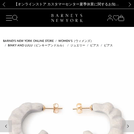
熊本県を中心とした地震の影響によるお荷物のお届けについて
【夏季休業に伴う出荷一時停止のお知らせ】(2026.8.7)
【夏季休業に伴う出荷一時停止のお知らせ】(2026.8.7)
【開催中】SUMMER SALEのご案内・ご注意事項
【オンラインストア カスタマーセンター夏季休業に関するお知らせ】（2026.8.7）
新規登録のお客様も対象！＜MY BARNEYS＞会員のお客様は11,000円（税込）以上のお買上げで常時送料無料！お買い物の際は会員登録を！
【夏季休業に伴う返品・交換承り一時停止のお知らせ】（2026.8.5）
新規登録のお客様も対象！＜MY BARNEYS＞会員のお客様は11,000円（税込）以上のお買上げで常時送料無料！お買い物の際は会員登録を！
前の画像
次の
BARNEYS NEW YORK ONLINE STORE
WOMEN'S（ウィメンズ）
BINKY AND LULU（ビンキーアンドルル）
ジュエリー
ピアス
ピアス
前の画像
次