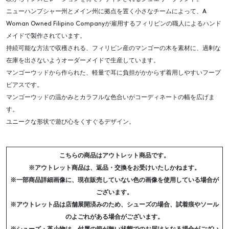
ニューハンプシャー州とメイン州に拠点を置く小さなチームによって、A
Woman Owned Filipino Companyが雇用するフィリピンの職人によるハンド
メイドで製作されています。
持続可能な方法で収穫される、フィリピン産のマンゴーの木を素材に、過剰な
在庫を出さないようオーダーメイドで生産しています。
マンゴーウッドから作られた、軽量で耳に負担がかからず着用しやすいフープ
ピアスです。
マンゴーウッドの温かみとカラフルな色合いがコーディネートの幅を広げま
す。
ユニークな形状で遊び心をくすぐるデザイン。
こちらの商品はアウトレット商品です。
※アウトレット商品は、返品・交換をお受けいたしかねます。
※一部商品詳細画像に、現在販売していない色の画像を使用している場合が
ございます。
※アウトレット品は店舗展開済みのため、シューズの場合、試着痕やソール
のよごれがある場合がございます。