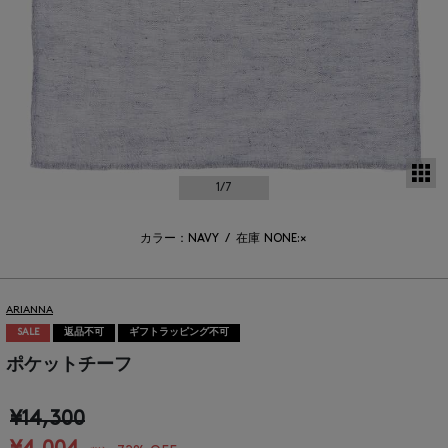
サ
1
/7
カラー：NAVY
/
在庫
NONE:×
ARIANNA
SALE
返品不可
ギフトラッピング不可
ポケットチーフ
¥14,300