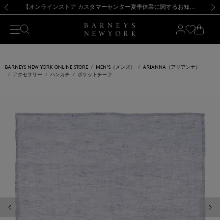
熊本県を中心とした地震の影響によるお荷物のお届けについて
【夏季休業に伴う出荷一時停止のお知らせ】(2026.8.7)
【夏季休業に伴う出荷一時停止のお知らせ】(2026.8.7)
【開催中】SUMMER SALEのご案内・ご注意事項
【オンラインストア カスタマーセンター夏季休業に関するお知らせ】（2026.8.7）
新規登録のお客様も対象！＜MY BARNEYS＞会員のお客様は11,000円（税込）以上のお買上げで常時送料無料！お買い物の際は会員登録を！
【夏季休業に伴う返品・交換承り一時停止のお知らせ】（2026.8.5）
新規登録のお客様も対象！＜MY BARNEYS＞会員のお客様は11,000円（税込）以上のお買上げで常時送料無料！お買い物の際は会員登録を！
前の画像
次の
BARNEYS NEW YORK ONLINE STORE
MEN'S（メンズ）
ARIANNA（アリアンナ）
アクセサリー
ハンカチ
ポケットチーフ
前の画像
次