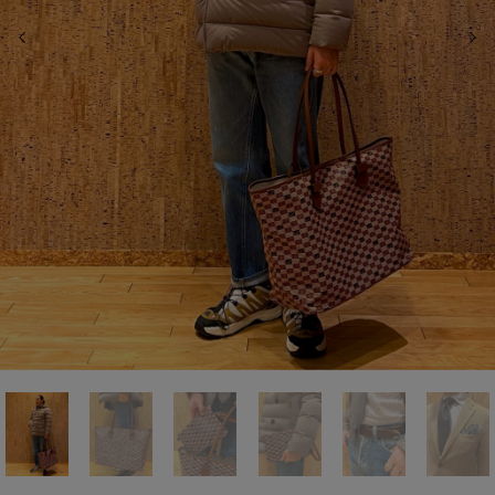
前の画像
次