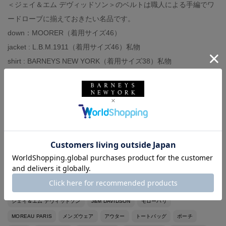
＜ジェイ＆エム デヴィッドソン＞のベルトは職人による手編でワ
ードローブに揃えておきたい名品です。
down：MOORER（着用サイズ46）
jacket : L.B.M.1911（着用サイズ46）私物
shirt : BARNEYS NEW YORK（着用サイズ38）私物
pants : 私物
tie：LUIGI BORRELLI 私物
chief : ARIANNA
belt：J&M DAVIDSON（着用サイズ85cm）
shoes : 私物
bag：MOREAU PARIS
バーニーズ ニューヨーク
ARIANNA
アリアンナ
BARNEYS NEW YORK
ジェイ＆エム デヴィッドソン
J&M DAVIDSON
モローパリ
MOREAU PARIS
メンズウェア
アウター
トートバッグ
ポーチ