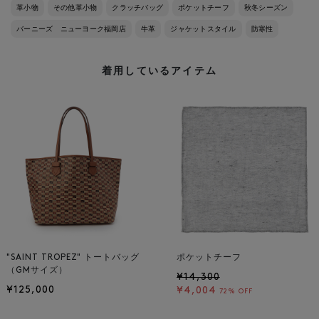
革小物
その他革小物
クラッチバッグ
ポケットチーフ
秋冬シーズン
バーニーズ ニューヨーク福岡店
牛革
ジャケットスタイル
防寒性
着用しているアイテム
"SAINT TROPEZ" トートバッグ
ポケットチーフ
（GMサイズ）
¥14,300
¥125,000
¥4,004
72% OFF