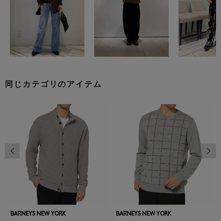
同じカテゴリのアイテム
前の画像
次の
BARNEYS NEW YORK
BARNEYS NEW YORK