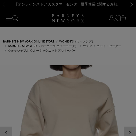
熊本県を中心とした地震の影響によるお荷物のお届けについて
【夏季休業に伴う出荷一時停止のお知らせ】(2026.8.7)
【夏季休業に伴う出荷一時停止のお知らせ】(2026.8.7)
【開催中】SUMMER SALEのご案内・ご注意事項
【オンラインストア カスタマーセンター夏季休業に関するお知らせ】（2026.8.7）
新規登録のお客様も対象！＜MY BARNEYS＞会員のお客様は11,000円（税込）以上のお買上げで常時送料無料！お買い物の際は会員登録を！
【夏季休業に伴う返品・交換承り一時停止のお知らせ】（2026.8.5）
新規登録のお客様も対象！＜MY BARNEYS＞会員のお客様は11,000円（税込）以上のお買上げで常時送料無料！お買い物の際は会員登録を！
前の画像
次の
BARNEYS NEW YORK ONLINE STORE
WOMEN'S（ウィメンズ）
BARNEYS NEW YORK（バーニーズ ニューヨーク）
ウェア
ニット・セーター
ウォッシャブル クルーネックニットプルオーバー
前の画像
次