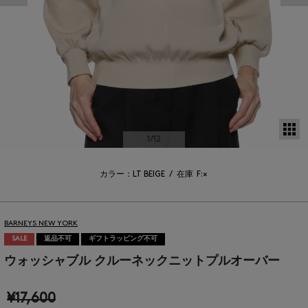
サ
1
/12
カラー：LT BEIGE
/
在庫
F:×
BARNEYS NEW YORK
SALE
返品不可
ギフトラッピング不可
ウォッシャブル クルーネックニットプルオーバー
¥17,600