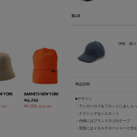
BLUE
ONE
残り
商品説明
W YORK
BARNEYS NEW YORK
■デザイン
¥2,750
¥1,100
・アンカーロゴをフロントにあしら
 OFF
60% OFF
・クラシックなシルエット
・内側にはブランドロゴのテープ
・背面にはメタルクロージャーと控え