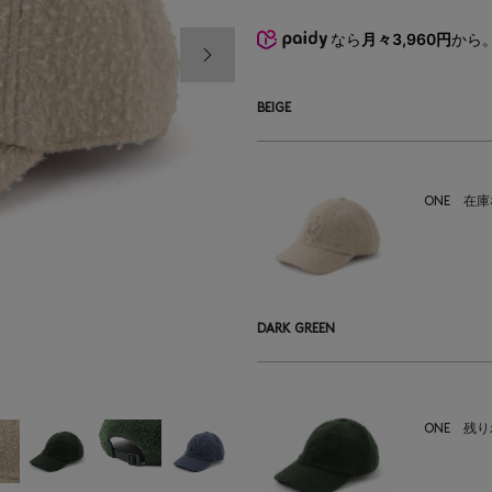
なら
月々3,960円
から
次の画像
BEIGE
ONE
在庫
DARK GREEN
ONE
残り