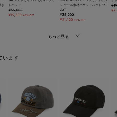
ナ ニ
SACAI＜サカイ＞ロゴ入りバケッ
ENTWURFEIN＜エントワフェイン
デ
付き
トハット
＞ ウール素材バケットハット “KE
¥19
¥33,000
LLY“
¥7
¥35,200
¥19,800
40% OFF
¥21,120
40% OFF
もっと見る
ています