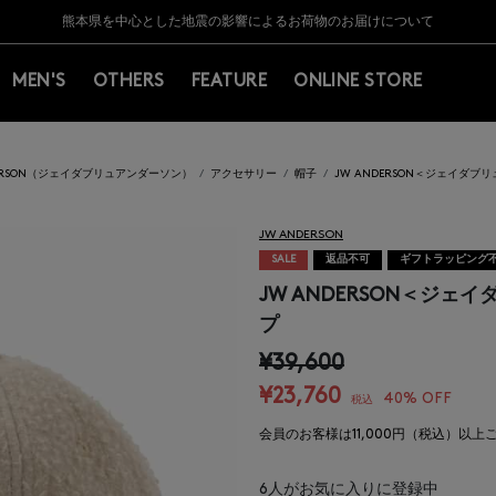
Y BARNEYS＞会員のお客様は11,000円（税込）以上のお買上げで常時送料無
Y BARNEYS＞会員のお客様は11,000円（税込）以上のお買上げで常時送料無
【夏季休業に伴う返品・交換承り一時停止のお知らせ】（2026.8.5）
【夏季休業に伴う返品・交換承り一時停止のお知らせ】（2026.8.5）
熊本県を中心とした地震の影響によるお荷物のお届けについて
【開催中】SUMMER SALEのご案内・ご注意事項
MEN'S
OTHERS
FEATURE
ONLINE STORE
DERSON（ジェイダブリュアンダーソン）
アクセサリー
帽子
JW ANDERSON＜ジェイダ
JW ANDERSON
SALE
返品不可
ギフトラッピング
JW ANDERSON＜ジ
プ
¥39,600
¥23,760
40% OFF
税込
会員のお客様は11,000円（税込）以
6
人がお気に入りに登録中