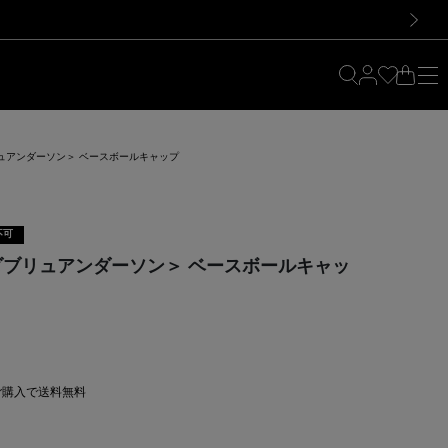
料！お買い物の際は会員登録を！
料！お買い物の際は会員登録を！
次の画像
ブリュアンダーソン＞ ベースボールキャップ
不可
ェイダブリュアンダーソン＞ ベースボールキャッ
上ご購入で送料無料