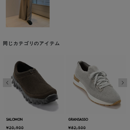
同じカテゴリのアイテム
前の画像
次の
SALOMON
GRANSASSO
¥20,900
¥82,500