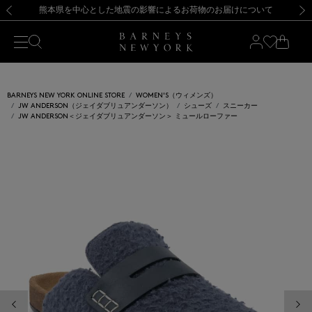
熊本県を中心とした地震の影響によるお荷物のお届けについて
【夏季休業に伴う出荷一時停止のお知らせ】(2026.8.7)
【夏季休業に伴う出荷一時停止のお知らせ】(2026.8.7)
【開催中】SUMMER SALEのご案内・ご注意事項
【オンラインストア カスタマーセンター夏季休業に関するお知らせ】（2026.8.7）
新規登録のお客様も対象！＜MY BARNEYS＞会員のお客様は11,000円（税込）以上のお買上げで常時送料無料！お買い物の際は会員登録を！
【夏季休業に伴う返品・交換承り一時停止のお知らせ】（2026.8.5）
新規登録のお客様も対象！＜MY BARNEYS＞会員のお客様は11,000円（税込）以上のお買上げで常時送料無料！お買い物の際は会員登録を！
前の画像
次の
BARNEYS NEW YORK ONLINE STORE
WOMEN'S（ウィメンズ）
JW ANDERSON（ジェイダブリュアンダーソン）
シューズ
スニーカー
JW ANDERSON＜ジェイダブリュアンダーソン＞ ミュールローファー
前の画像
次