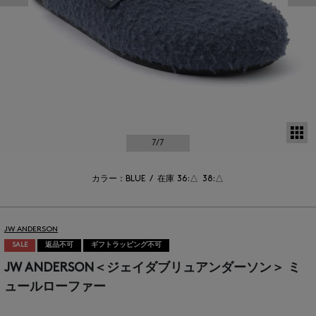
サ
7
/7
カラー：BLUE
/
在庫
36:△
38:△
JW ANDERSON
SALE
返品不可
ギフトラッピング不可
JW ANDERSON＜ジェイダブリュアンダーソン＞ ミ
ュールローファー