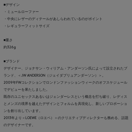
■デザイン
・ミュールローファー
・中央にレザーのディテールがあしらわれているのがポイント
・レギュラーフィットサイズ
■重さ
約326g
■ブランド
デザイナー、ジョナサン・ウィリアム・アンダーソン氏によって設立されたブ
ランド、＜JW ANDERSON（ジェイダブリュアンダーソン）＞。
2009年FWコレクションでロンドンファッションウィークのオフスケジュール
でデビューを果たしました。
既存のユニセックスあるいはジェンダーレスという概念を打ち破り、レディス
とメンズの境界を越えたデザインとフォルムを具現化し、新しいプロポーショ
ンを創り出しています。
2013年より＜LOEWE（ロエベ）＞のクリエティブディレクターも務める、話題
のデザイナーです。