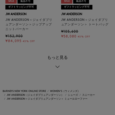
SALE
返品不可
SALE
返品不可
ギフトラッピング不可
ギフトラッピング不可
JW ANDERSON
JW ANDERSON
JW ANDERSON＜ジェイダブリ
JW ANDERSON＜ジェイダブリ
ュアンダーソン＞ジップアップ
ュアンダーソン＞ トートバッグ
ニットパーカー
¥105,600
¥152,900
¥58,080
45% OFF
¥84,095
45% OFF
もっと見る
BARNEYS NEW YORK ONLINE STORE
WOMEN'S（ウィメンズ）
JW ANDERSON（ジェイダブリュアンダーソン）
シューズ
スニーカー
JW ANDERSON＜ジェイダブリュアンダーソン＞ ミュールローファー