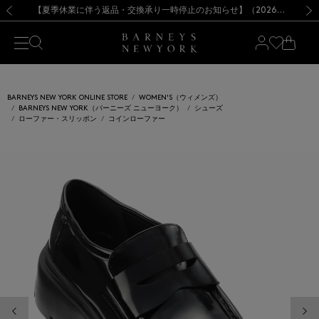
熊本県を中心とした地震の影響によるお荷物のお届けについて
【夏季休業に伴う出荷一時停止のお知らせ】(2026.8.7)
【夏季休業に伴う出荷一時停止のお知らせ】(2026.8.7)
【開催中】SUMMER SALEのご案内・ご注意事項
【オンラインストア カスタマーセンター夏季休業に関するお知らせ】（2026.8.7）
新規登録のお客様も対象！＜MY BARNEYS＞会員のお客様は11,000円（税込）以上のお買上げで常時送料無料！お買い物の際は会員登録を！
【夏季休業に伴う返品・交換承り一時停止のお知らせ】（2026.8.5）
新規登録のお客様も対象！＜MY BARNEYS＞会員のお客様は11,000円（税込）以上のお買上げで常時送料無料！お買い物の際は会員登録を！
前の画像
次の
BARNEYS NEW YORK ONLINE STORE
WOMEN'S（ウィメンズ）
BARNEYS NEW YORK（バーニーズ ニューヨーク）
シューズ
ローファー・スリッポン
コインローファー
前の画像
次