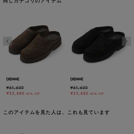
同じカテゴリのアイテム
前の画像
次の
DIEMME
DIEMME
¥61,600
¥61,600
¥33,880
¥33,880
45% OFF
45% OFF
このアイテムを見た人は、これも見ています