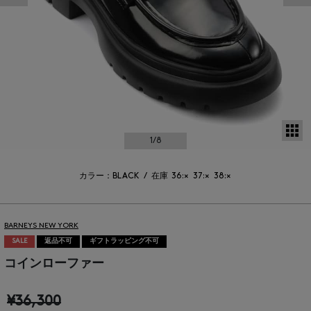
サ
1
/8
カラー：BLACK
/
在庫
36:×
37:×
38:×
BARNEYS NEW YORK
SALE
返品不可
ギフトラッピング不可
コインローファー
¥36,300