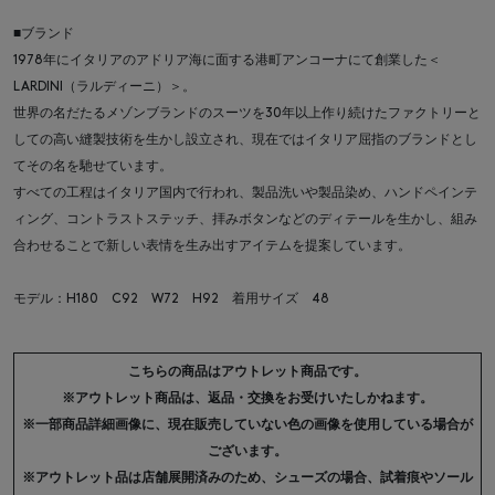
■ブランド
1978年にイタリアのアドリア海に面する港町アンコーナにて創業した＜
LARDINI（ラルディーニ）＞。
世界の名だたるメゾンブランドのスーツを30年以上作り続けたファクトリーと
しての高い縫製技術を生かし設立され、現在ではイタリア屈指のブランドとし
てその名を馳せています。
すべての工程はイタリア国内で行われ、製品洗いや製品染め、ハンドペインテ
ィング、コントラストステッチ、拝みボタンなどのディテールを生かし、組み
合わせることで新しい表情を生み出すアイテムを提案しています。
モデル：H180 C92 W72 H92 着用サイズ 48
こちらの商品はアウトレット商品です。
※アウトレット商品は、返品・交換をお受けいたしかねます。
※一部商品詳細画像に、現在販売していない色の画像を使用している場合が
ございます。
※アウトレット品は店舗展開済みのため、シューズの場合、試着痕やソール