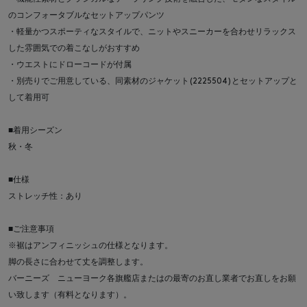
のコンフォータブルなセットアップパンツ
・軽量かつスポーティなスタイルで、ニットやスニーカーを合わせリラックス
した雰囲気での着こなしがおすすめ
・ウエストにドローコードが付属
・別売りでご用意している、同素材のジャケット(2225504)とセットアップと
して着用可
■着用シーズン
秋・冬
■仕様
ストレッチ性：あり
■ご注意事項
※裾はアンフィニッシュの仕様となります。
脚の長さに合わせて丈を調整します。
バーニーズ ニューヨーク各旗艦店またはの最寄のお直し業者でお直しをお願
い致します（有料となります）。