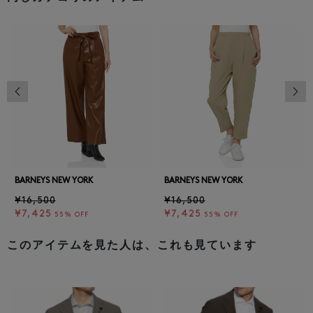
前の画像
次の
BARNEYS NEW YORK
BARNEYS NEW YORK
¥16,500
¥16,500
¥7,425
¥7,425
55% OFF
55% OFF
このアイテムを見た人は、これも見ています