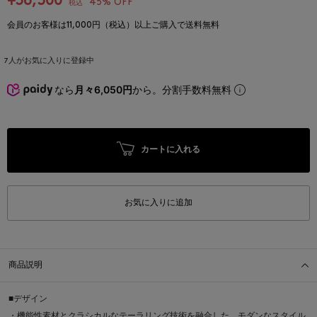
¥36,300
45% OFF
税込
会員のお客様は11,000円（税込）以上ご購入で送料無料
7
人がお気に入りに登録中
なら
月々6,050円
から。分割手数料無料
カートに入れる
お気に入りに追加
商品説明
■デザイン
・機能性素材とクラシカルなテーラリング技術を融合した、モダンなスタイル