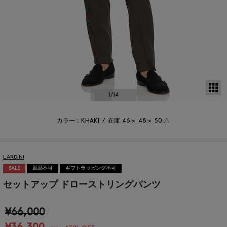
サ
1
/14
カラー：KHAKI
/
在庫
46:×
48:×
50:△
LARDINI
SALE
返品不可
ギフトラッピング不可
セットアップ ドローストリングパンツ
¥66,000