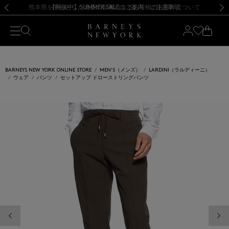
熊本県を中心とした地震の影響によるお荷物のお届けについて
【開催中】SUMMER SALEのご案内・ご注意事項
新規登録のお客様も対象！＜MY BARNEYS＞会員のお客様は11,000円（税込）以上のお買上げで常時送料無料！お買い物の際は会員登録を！
【夏季休業に伴う返品・交換承り一時停止のお知らせ】（2026.8.5）
新規登録のお客様も対象！＜MY BARNEYS＞会員のお客様は11,000円（税込）以上のお買上げで常時送料無料！お買い物の際は会員登録を！
【夏季休業に伴う返品・交換承り一時停止のお知らせ】（2026.8.5）
前の画像
次の
BARNEYS NEW YORK ONLINE STORE
MEN'S（メンズ）
LARDINI（ラルディーニ）
ウェア
パンツ
セットアップ ドローストリングパンツ
前の画像
次