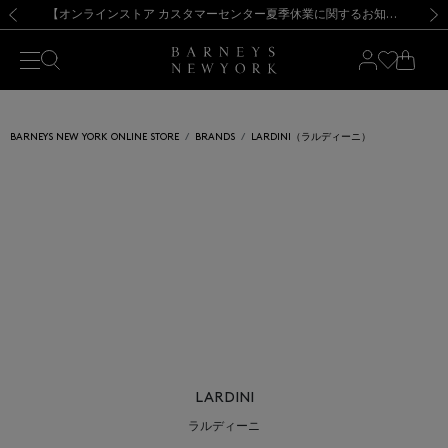
熊本県を中心とした地震の影響によるお荷物のお届けについて
【夏季休業に伴う出荷一時停止のお知らせ】(2026.8.7)
【夏季休業に伴う出荷一時停止のお知らせ】(2026.8.7)
【開催中】SUMMER SALEのご案内・ご注意事項
【オンラインストア カスタマーセンター夏季休業に関するお知らせ】（2026.8.7）
新規登録のお客様も対象！＜MY BARNEYS＞会員のお客様は11,000円（税込）以上のお買上げで常時送料無料！お買い物の際は会員登録を！
【夏季休業に伴う返品・交換承り一時停止のお知らせ】（2026.8.5）
新規登録のお客様も対象！＜MY BARNEYS＞会員のお客様は11,000円（税込）以上のお買上げで常時送料無料！お買い物の際は会員登録を！
前の画像
次の
BARNEYS NEW YORK ONLINE STORE
BRANDS
LARDINI（ラルディーニ）
LARDINI
ラルディーニ