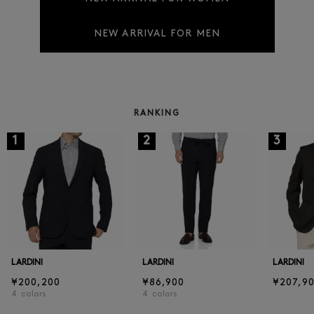
NEW ARRIVAL FOR MEN
RANKING
1
2
3
LARDINI
LARDINI
LARDINI
¥200,200
¥86,900
¥207,9
4
colors
4
colors