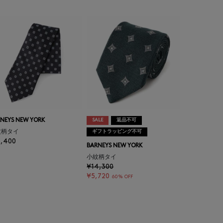
NEYS NEW YORK
SALE
返品不可
紋柄タイ
ギフトラッピング不可
5,400
BARNEYS NEW YORK
小紋柄タイ
¥14,300
¥5,720
60% OFF