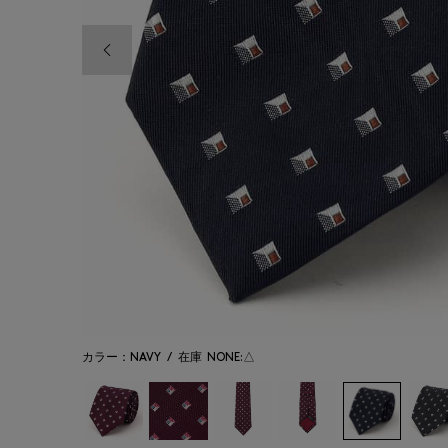
前の画像
カラー：NAVY
/
在庫
NONE:△