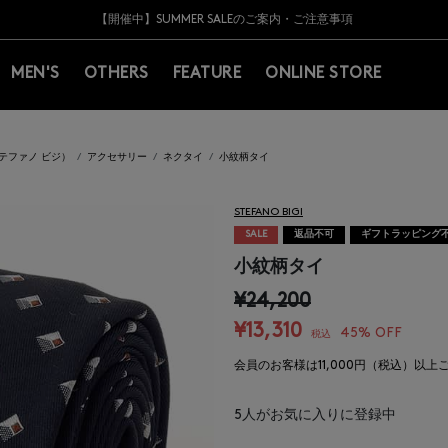
Y BARNEYS＞会員のお客様は11,000円（税込）以上のお買上げで常時送料無
Y BARNEYS＞会員のお客様は11,000円（税込）以上のお買上げで常時送料無
【夏季休業に伴う返品・交換承り一時停止のお知らせ】（2026.8.5）
【夏季休業に伴う返品・交換承り一時停止のお知らせ】（2026.8.5）
熊本県を中心とした地震の影響によるお荷物のお届けについて
【開催中】SUMMER SALEのご案内・ご注意事項
MEN'S
OTHERS
FEATURE
ONLINE STORE
I（ステファノ ビジ）
アクセサリー
ネクタイ
小紋柄タイ
STEFANO BIGI
SALE
返品不可
ギフトラッピング
小紋柄タイ
¥24,200
¥13,310
45% OFF
税込
会員のお客様は11,000円（税込）以
5
人がお気に入りに登録中