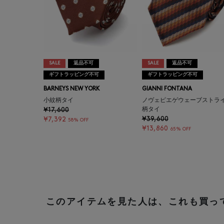
SALE
返品不可
SALE
返品不可
ギフトラッピング不可
ギフトラッピング不可
BARNEYS NEW YORK
GIANNI FONTANA
小紋柄タイ
ノヴェピエゲウェーブストラ
¥17,600
柄タイ
¥39,600
¥7,392
58% OFF
¥13,860
65% OFF
このアイテムを見た人は、これも買っ