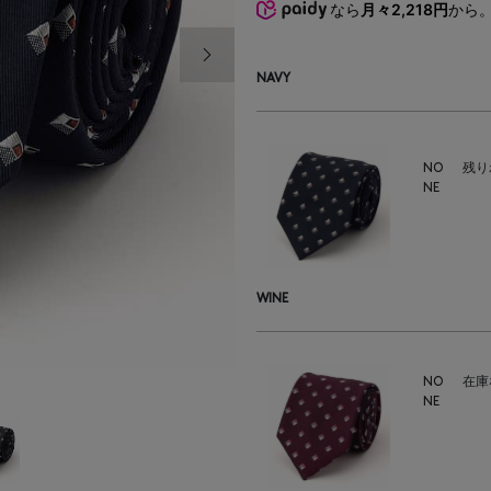
なら
月々2,218円
から
次の画像
NAVY
NO
残り
NE
WINE
NO
在庫
NE