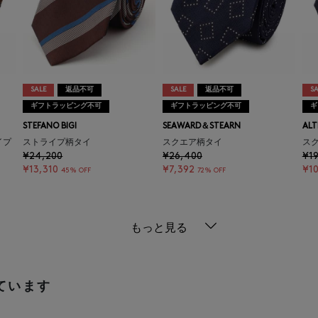
SALE
返品不可
SALE
返品不可
SA
ギフトラッピング不可
ギフトラッピング不可
ギ
STEFANO BIGI
SEAWARD＆STEARN
ALT
イプ
ストライプ柄タイ
スクエア柄タイ
ス
¥24,200
¥26,400
¥19
¥13,310
¥7,392
¥10
45% OFF
72% OFF
もっと見る
ています