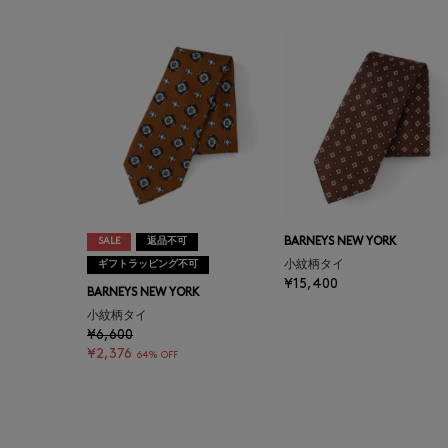
SALE
返品不可
BARNEYS NEW YORK
ギフトラッピング不可
小紋柄タイ
¥15,400
BARNEYS NEW YORK
小紋柄タイ
¥6,600
¥2,376
64% OFF