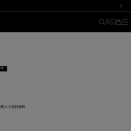
料！お買い物の際は会員登録を！
料！お買い物の際は会員登録を！
次の画像
不可
上ご購入で送料無料