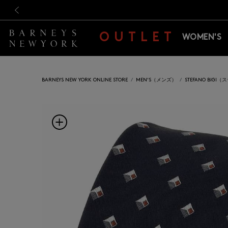
新規登録のお客様も対象！＜M
新規登録のお客様も対象！＜M
前の画像
OUTLET
WOMEN'S
BARNEYS NEW YORK ONLINE STORE
MEN'S（メンズ）
STEFANO BIG