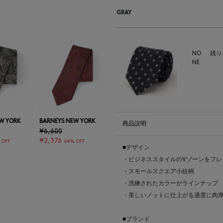
GRAY
NO
残り
NE
W YORK
BARNEYS NEW YORK
商品説明
¥6,600
¥2,376
 OFF
64% OFF
■デザイン
・ビジネススタイルのVゾーンをフレ
・スモールスクエア小紋柄
・洗練されたカラーがラインナップ
・美しいノットに仕上がる適度に肉
■ブランド