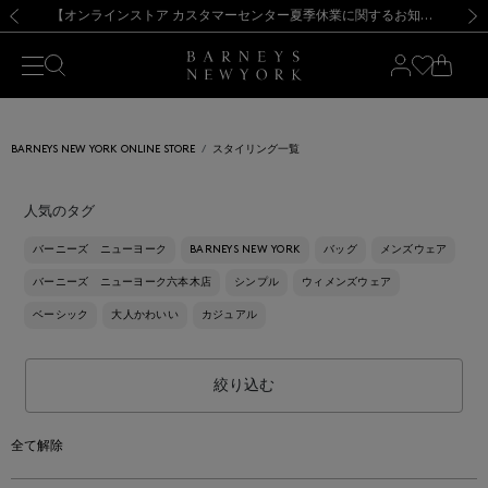
熊本県を中心とした地震の影響によるお荷物のお届けについて
【夏季休業に伴う出荷一時停止のお知らせ】(2026.8.7)
【夏季休業に伴う出荷一時停止のお知らせ】(2026.8.7)
【開催中】SUMMER SALEのご案内・ご注意事項
【オンラインストア カスタマーセンター夏季休業に関するお知らせ】（2026.8.7）
新規登録のお客様も対象！＜MY BARNEYS＞会員のお客様は11,000円（税込）以上のお買上げで常時送料無料！お買い物の際は会員登録を！
【夏季休業に伴う返品・交換承り一時停止のお知らせ】（2026.8.5）
新規登録のお客様も対象！＜MY BARNEYS＞会員のお客様は11,000円（税込）以上のお買上げで常時送料無料！お買い物の際は会員登録を！
前の画像
次の
BARNEYS NEW YORK ONLINE STORE
スタイリング一覧
人気のタグ
バーニーズ ニューヨーク
BARNEYS NEW YORK
バッグ
メンズウェア
バーニーズ ニューヨーク六本木店
シンプル
ウィメンズウェア
ベーシック
大人かわいい
カジュアル
絞り込む
全て解除