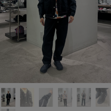
前の画像
次