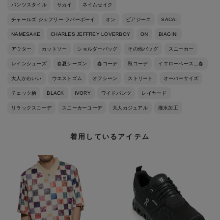
パンツスタイル
サカイ
ネイムセイク
チャールズ ジェフリー ラバーボーイ
オン
ビアジーニ
SACAI
NAMESAKE
CHARLES JEFFREY LOVERBOY
ON
BIAGINI
アウター
カットソー
ショルダーバッグ
その他バッグ
スニーカー
レインシューズ
春夏シーズン
春コーデ
秋コーデ
イエローベース＿春
大人かわいい
ウエストゴム
オフシーン
ストリート
オーバーサイズ
チェック柄
BLACK
IVORY
ワイドパンツ
レイヤード
リラックスコーデ
スニーカーコーデ
大人カジュアル
撥水加工
着用しているアイテム