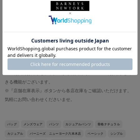
◼︎身長174センチ、体重60キロ
◼︎撫で肩、肩幅狭め
◼︎イタリアサイズ44-46（モデルにより）
◼︎足の甲は低く、幅狭
◼︎革靴サイズ40,UK6（ジャストサイズです）
◼︎スニーカーサイズ27センチ（大きめに履きます）
オンラインストアで商品が売切れの際は
※『再入荷お知らせ』ボタンから再入荷時にメールでお知らせで
きる機能がございます。
※『店舗在庫表示』ボタンから各店在庫をご確認いただけます。
気軽にお問い合わせくださいませ。
バッグ
メンズウェア
パンツ
カジュアルパンツ
骨格ナチュラル
カジュアル
バーニーズ ニューヨーク六本木店
ベーシック
シンプル