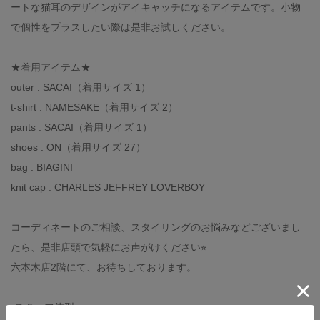
ートな猫耳のデザインがアイキャッチになるアイテムです。小物
で個性をプラスしたい際は是非お試しください。
★着用アイテム★
outer : SACAI（着用サイズ 1）
t-shirt : NAMESAKE（着用サイズ 2）
pants : SACAI（着用サイズ 1）
shoes : ON（着用サイズ 27）
bag : BIAGINI
knit cap : CHARLES JEFFREY LOVERBOY
コーディネートのご相談、スタイリングのお悩みなどございまし
たら、是非店頭で気軽にお声がけください⭐︎
六本木店2階にて、お待ちしております。
-スタッフ体型-