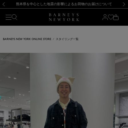
熊本県を中心とした地震の影響によるお荷物のお届けについて
【開催中】SUMMER SALEのご案内・ご注意事項
新規登録のお客様も対象！＜MY BARNEYS＞会員のお客様は11,000円（税込）以上のお買上げで常時送料無料！お買い物の際は会員登録を！
【夏季休業に伴う返品・交換承り一時停止のお知らせ】（2026.8.5）
新規登録のお客様も対象！＜MY BARNEYS＞会員のお客様は11,000円（税込）以上のお買上げで常時送料無料！お買い物の際は会員登録を！
【夏季休業に伴う返品・交換承り一時停止のお知らせ】（2026.8.5）
前の画像
次の
BARNEYS NEW YORK ONLINE STORE
スタイリング一覧