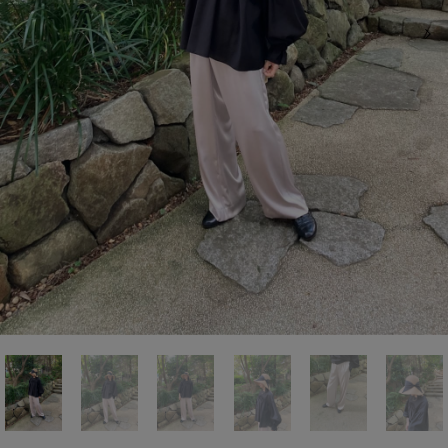
前の画像
次