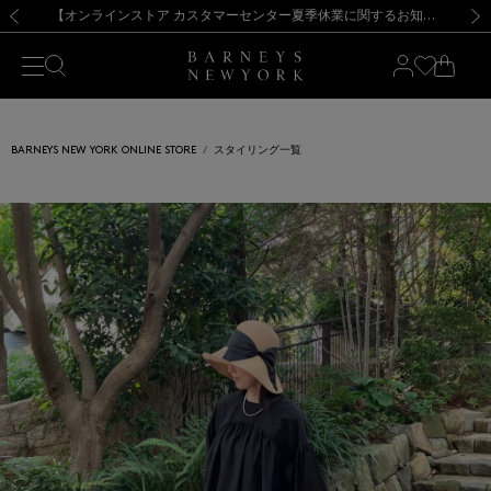
熊本県を中心とした地震の影響によるお荷物のお届けについて
【夏季休業に伴う出荷一時停止のお知らせ】(2026.8.7)
【夏季休業に伴う出荷一時停止のお知らせ】(2026.8.7)
【開催中】SUMMER SALEのご案内・ご注意事項
【オンラインストア カスタマーセンター夏季休業に関するお知らせ】（2026.8.7）
新規登録のお客様も対象！＜MY BARNEYS＞会員のお客様は11,000円（税込）以上のお買上げで常時送料無料！お買い物の際は会員登録を！
【夏季休業に伴う返品・交換承り一時停止のお知らせ】（2026.8.5）
新規登録のお客様も対象！＜MY BARNEYS＞会員のお客様は11,000円（税込）以上のお買上げで常時送料無料！お買い物の際は会員登録を！
前の画像
次の
BARNEYS NEW YORK ONLINE STORE
スタイリング一覧