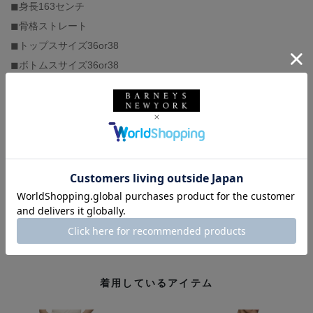
◼︎身長163センチ
◼︎骨格ストレート
◼︎トップスサイズ36or38
◼︎ボトムスサイズ36or38
◼︎足の甲は低く、幅狭、人差し指が長い
◼︎パンプスサイズ38〜39
◼︎スニーカーサイズ25or25.5
バーニーズ ニューヨーク
BARNEYS NEW YORK
ウィメンズウェア
春コーデ
夏コーデ
骨格ストレート
デイリー
旅行
バーニーズ ニューヨーク六本木店
アシーナ ニューヨーク
ATHENA NEW YORK
着用しているアイテム