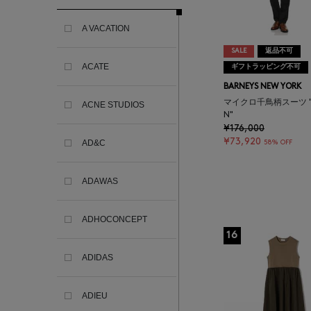
A VACATION
SALE
返品不可
ACATE
ギフトラッピング不可
BARNEYS NEW YORK
マイクロ千鳥柄スーツ "M
ACNE STUDIOS
N"
¥176,000
¥73,920
AD&C
58% OFF
ADAWAS
ADHOCONCEPT
16
ADIDAS
ADIEU