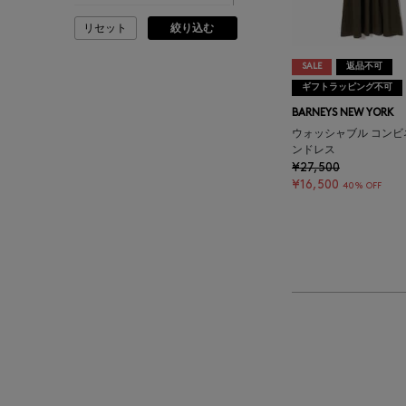
リセット
絞り込む
ADLIN HUE
SALE
返品不可
ADVISORY BOARD
ギフトラッピング不可
CRYSTALS
BARNEYS NEW YORK
ウォッシャブル コンビ
AESOP
ンドレス
¥27,500
¥16,500
40% OFF
AETA
AKIKO OGAWA.
ALBERT THURSTON
ALESSANDRO
GHERARDI