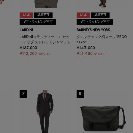
SALE
返品不可
SALE
返品不可
ギフトラッピング不可
ギフトラッピング不可
LARDINI
BARNEYS NEW YORK
LARDINI＜ラルディーニ＞ セッ
グレンチェック柄スーツ"BROO
トアップ ストレッチジャケット
KLYN"
¥187,000
¥143,000
¥112,200
¥51,480
40% OFF
64% OFF
7
8