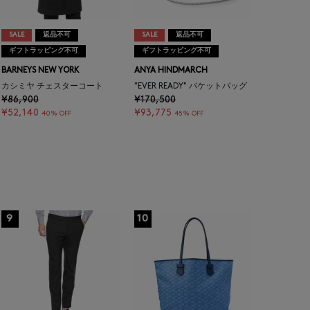
SALE
返品不可
SALE
返品不可
ギフトラッピング不可
ギフトラッピング不可
BARNEYS NEW YORK
ANYA HINDMARCH
カシミヤ チェスターコート
"EVER READY" バケットバッグ
¥86,900
¥170,500
¥52,140
¥93,775
40% OFF
45% OFF
9
10