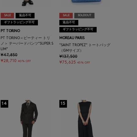
SALE
返品不可
SALE
SOLDOUT
ギフトラッピング不可
返品不可
ギフトラッピング不可
PT TORINO
PT TORINO＜ピーティー トリ
MOREAU PARIS
ノ＞ テーパードパンツ"SUPER S
"SAINT TROPEZ" トートバッグ
LIM"
（GMサイズ）
¥47,850
¥137,500
¥28,710
40% OFF
¥75,625
45% OFF
14
15