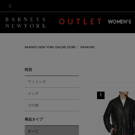
新規登録のお客様も対象！＜M
新規登録のお客様も対象！＜M
前の画像
OUTLET
WOMEN'S
BARNEYS NEW YORK ONLINE STORE
RANKING
性別
ウィメンズ
メンズ
1
その他
商品タイプ
すべて