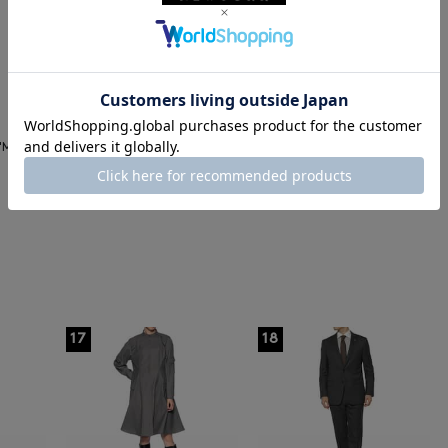
SALE
返品不可
SALE
返品不可
ギフトラッピング不可
ギフトラッピング不可
BARNEYS NEW YORK
SACAI
ADISO
スリーピーススーツ"MADISON"
SACAI＜サカイ＞ フラワープリ
¥176,000
ントポシェット
¥88,000
¥63,360
64% OFF
¥52,800
40% OFF
17
18