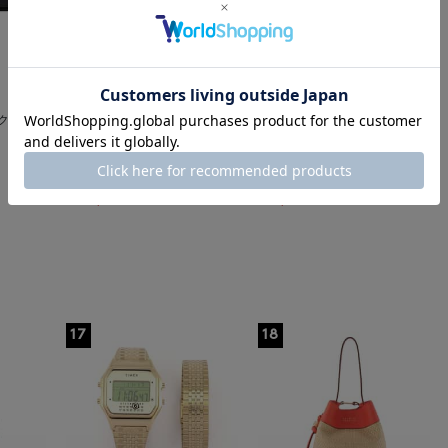
SALE
返品不可
SALE
返品不可
ギフトラッピング不可
ギフトラッピング不可
ク カタ
LARDINI
BARNEYS NEW YORK
LARDINI＜ラルディーニ＞ セッ
グレンチェック柄スーツ"BROO
トアップ ストレッチジャケット
KLYN"
¥187,000
¥143,000
¥102,850
¥51,480
45% OFF
64% OFF
17
18