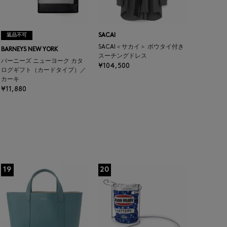
返品不可
SACAI
SACAI＜サカイ＞ ボウタイ付き
BARNEYS NEW YORK
スーチングドレス
バーニーズ ニューヨーク カタ
¥104,500
ログギフト（カードタイプ）／
カーキ
¥11,880
19
20