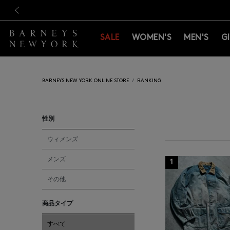
新規登録のお客様も対象！＜M
新規登録のお客様も対象！＜M
前の画像
SALE
WOMEN'S
MEN'S
G
BARNEYS NEW YORK ONLINE STORE
RANKING
性別
ウィメンズ
メンズ
1
その他
商品タイプ
すべて