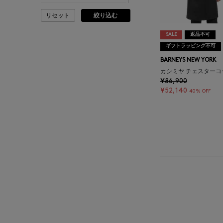
リセット
絞り込む
ADLIN HUE
SALE
返品不可
ADVISORY BOARD
ギフトラッピング不可
CRYSTALS
BARNEYS NEW YORK
カシミヤ チェスターコ
AESOP
¥86,900
¥52,140
40% OFF
AETA
AKIKO OGAWA.
ALBERT THURSTON
ALESSANDRO
GHERARDI