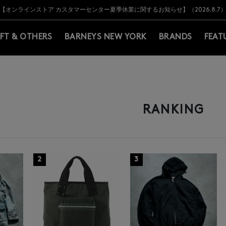
Y BARNEYS＞会員のお客様は11,000円（税込）以上のお買上げで常時送料無
Y BARNEYS＞会員のお客様は11,000円（税込）以上のお買上げで常時送料無
【オンラインストア カスタマーセンター夏季休業に関するお知らせ】（2026.8.7
【夏季休業に伴う返品・交換承り一時停止のお知らせ】（2026.8.5）
熊本県を中心とした地震の影響によるお荷物のお届けについて
【夏季休業に伴う出荷一時停止のお知らせ】(2026.8.7)
【夏季休業に伴う出荷一時停止のお知らせ】(2026.8.7)
【開催中】SUMMER SALEのご案内・ご注意事項
IFT & OTHERS
BARNEYS NEW YORK
BRANDS
FEAT
RANKING
2
3