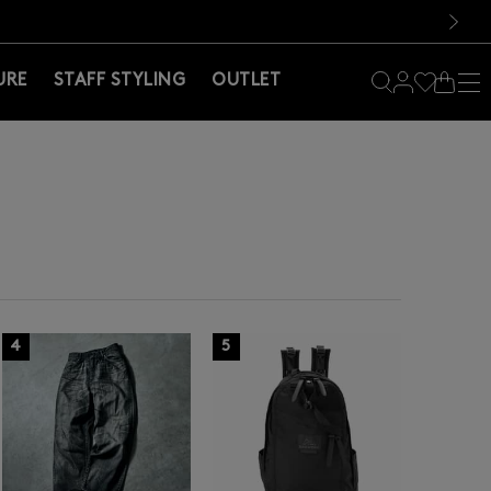
料！お買い物の際は会員登録を！
料！お買い物の際は会員登録を！
）
次の画像
URE
STAFF STYLING
OUTLET
4
5