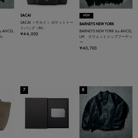
SACAI
NEW
SACAI ＜サカイ＞ ポケットトー
BARNEYS NEW YORK
トバッグ（M）
y ANCEL
BARNEYS NEW YORK by ANCEL
¥44,000
ル
LM スウェットジップフーディ
ー
¥40,700
7
8