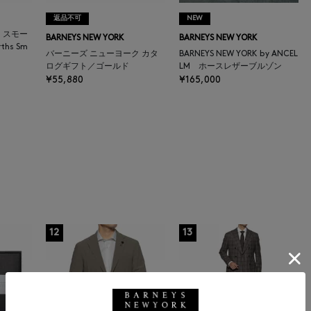
返品不可
NEW
＞ スモー
BARNEYS NEW YORK
BARNEYS NEW YORK
ths Sm
バーニーズ ニューヨーク カタ
BARNEYS NEW YORK by ANCEL
ログギフト／ゴールド
LM ホースレザーブルゾン
¥55,880
¥165,000
12
13