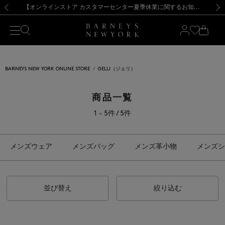
熊本県を中心とした地震の影響によるお荷物のお届けについて
【夏季休業に伴う出荷一時停止のお知らせ】(2026.8.7)
【夏季休業に伴う出荷一時停止のお知らせ】(2026.8.7)
【開催中】SUMMER SALEのご案内・ご注意事項
【オンラインストア カスタマーセンター夏季休業に関するお知らせ】（2026.8.7）
新規登録のお客様も対象！＜MY BARNEYS＞会員のお客様は11,000円（税込）以上のお買上げで常時送料無料！お買い物の際は会員登録を！
【夏季休業に伴う返品・交換承り一時停止のお知らせ】（2026.8.5）
新規登録のお客様も対象！＜MY BARNEYS＞会員のお客様は11,000円（税込）以上のお買上げで常時送料無料！お買い物の際は会員登録を！
前の画像
次の
BARNEYS NEW YORK ONLINE STORE
GELLI（ジェリ）
商品一覧
1 - 5件 / 5件
メンズウェア
メンズバッグ
メンズ革小物
メンズシ
並び替え
絞り込む