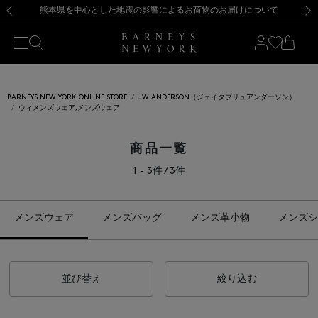
熊本県を中心とした地震の影響によるお荷物のお届けについて
【開催中】SUMMER SALEのご案内・ご注意事項
新規登録のお客様も対象！＜MY BARNEYS＞会員のお客様は11,000円（税込）以上のお買上げで常時送料無料！お買い物の際は会員登録を！
【夏季休業に伴う返品・交換承り一時停止のお知らせ】（2026.8.5）
新規登録のお客様も対象！＜MY BARNEYS＞会員のお客様は11,000円（税込）以上のお買上げで常時送料無料！お買い物の際は会員登録を！
【夏季休業に伴う返品・交換承り一時停止のお知らせ】（2026.8.5）
前の画像
次の
BARNEYS NEW YORK ONLINE STORE
JW ANDERSON（ジェイダブリュアンダーソン）
ウィメンズウェア,メンズウェア
商品一覧
1 - 3件 / 3件
メンズウェア
メンズバッグ
メンズ革小物
メンズシ
並び替え
絞り込む