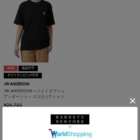
SALE
返品不可
ギフトラッピング不可
JW ANDERSON
JW ANDERSON＜ジェイダブリュ
アンダーソン＞ ロゴ入りTシャツ
¥29,700
¥17,820
40% OFF
1