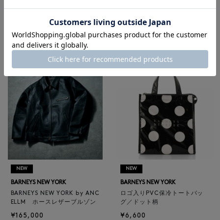
RECOMMEND
NEW
NEW
BARNEYS NEW YORK
BARNEYS NEW YORK
BARNEYS NEW YORK by ANC
ロゴ入りPVC保冷トートバッ
ELLM ホースレザーブルゾン
グ／ドット柄
¥165,000
¥6,600