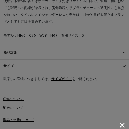
使用する素材の多くはオーガニックまたはリサイクル由来で、製造工程におい
ても環境への配慮が徹底され、労働環境やサプライチェーンの透明性にも重点
を置いた、タイムレスでジェンダーレスな美学は、社会的責任を果たすブラン
ドとしても注目を集めています。
モデル：H168 C78 W59 H89 着用サイズ S
商品詳細
サイズ
※採寸の詳細につきましては、
サイズガイド
をご覧ください。
送料について
配送について
返品・交換について