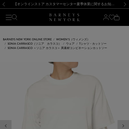
熊本県を中心とした地震の影響によるお荷物のお届けについて
【夏季休業に伴う出荷一時停止のお知らせ】(2026.8.7)
【夏季休業に伴う出荷一時停止のお知らせ】(2026.8.7)
【開催中】SUMMER SALEのご案内・ご注意事項
【オンラインストア カスタマーセンター夏季休業に関するお知らせ】（2026.8.7）
新規登録のお客様も対象！＜MY BARNEYS＞会員のお客様は11,000円（税込）以上のお買上げで常時送料無料！お買い物の際は会員登録を！
【夏季休業に伴う返品・交換承り一時停止のお知らせ】（2026.8.5）
新規登録のお客様も対象！＜MY BARNEYS＞会員のお客様は11,000円（税込）以上のお買上げで常時送料無料！お買い物の際は会員登録を！
前の画像
次の
BARNEYS NEW YORK ONLINE STORE
WOMEN'S（ウィメンズ）
SONIA CARRASCO（ソニア カラスコ）
ウェア
Tシャツ・カットソー
SONIA CARRASCO ＜ソニア カラスコ＞ 異素材コンビネーションカットソー
前の画像
次