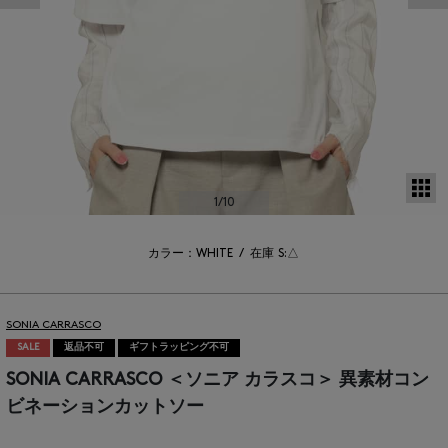
サ
1
/10
カラー：WHITE
/
在庫
S:△
SONIA CARRASCO
SALE
返品不可
ギフトラッピング不可
SONIA CARRASCO ＜ソニア カラスコ＞ 異素材コン
ビネーションカットソー