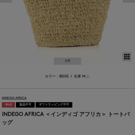
サ
1
/9
カラー：BEIGE
/
在庫
M:△
INDEGO AFRICA
SALE
返品不可
ギフトラッピング不可
INDEGO AFRICA ＜インディゴ アフリカ＞ トートバ
ッグ