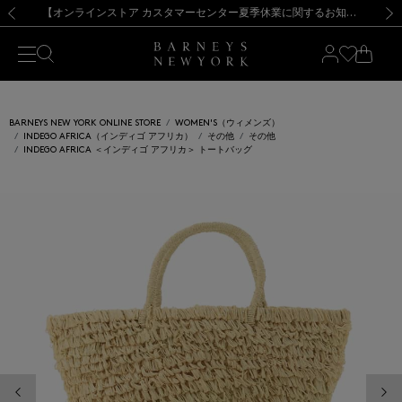
熊本県を中心とした地震の影響によるお荷物のお届けについて
【夏季休業に伴う出荷一時停止のお知らせ】(2026.8.7)
【夏季休業に伴う出荷一時停止のお知らせ】(2026.8.7)
【開催中】SUMMER SALEのご案内・ご注意事項
【オンラインストア カスタマーセンター夏季休業に関するお知らせ】（2026.8.7）
新規登録のお客様も対象！＜MY BARNEYS＞会員のお客様は11,000円（税込）以上のお買上げで常時送料無料！お買い物の際は会員登録を！
【夏季休業に伴う返品・交換承り一時停止のお知らせ】（2026.8.5）
新規登録のお客様も対象！＜MY BARNEYS＞会員のお客様は11,000円（税込）以上のお買上げで常時送料無料！お買い物の際は会員登録を！
前の画像
次の
BARNEYS NEW YORK ONLINE STORE
WOMEN'S（ウィメンズ）
INDEGO AFRICA（インディゴ アフリカ）
その他
その他
INDEGO AFRICA ＜インディゴ アフリカ＞ トートバッグ
前の画像
次