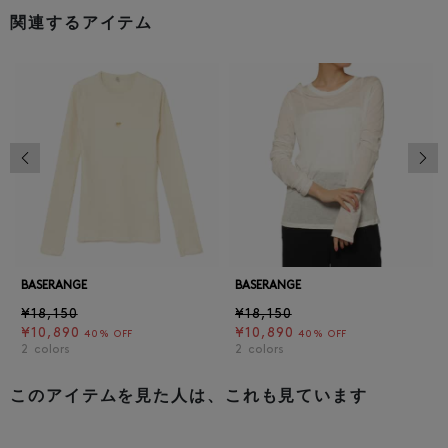
関連するアイテム
前の画像
次の
BASERANGE
BASERANGE
¥18,150
¥18,150
¥10,890
¥10,890
40% OFF
40% OFF
2
colors
2
colors
このアイテムを見た人は、これも見ています