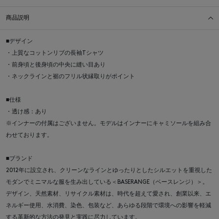
商品説明
■デザイン
・上質なコットンリブの長袖Tシャツ
・前身頃と後身頃の中央に縫い目あり
・ネックラインと裾のフリル状縁取りがポイント
■仕様
・透け感：あり
※インナーの付属はございません。モデルはインナーにキャミソールを組み合
わせております。
■ブランド
2012年に設立され、クリーンなラインとゆったりとしたシルエットを重視した
モダンでミニマルな服を生み出している＜BASERANGE（ベースレンジ）＞。
デザイン、天然素材、リサイクル素材は、時代を超えて愛され、創業以来、エ
ネルギー使用、水消費、染色、包装など、あらゆる段階で環境への影響を軽減
する革新的な方法の発見と実践に尽力しています。