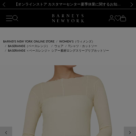
熊本県を中心とした地震の影響によるお荷物のお届けについて
【夏季休業に伴う出荷一時停止のお知らせ】(2026.8.7)
【夏季休業に伴う出荷一時停止のお知らせ】(2026.8.7)
【開催中】SUMMER SALEのご案内・ご注意事項
【オンラインストア カスタマーセンター夏季休業に関するお知らせ】（2026.8.7）
新規登録のお客様も対象！＜MY BARNEYS＞会員のお客様は11,000円（税込）以上のお買上げで常時送料無料！お買い物の際は会員登録を！
【夏季休業に伴う返品・交換承り一時停止のお知らせ】（2026.8.5）
新規登録のお客様も対象！＜MY BARNEYS＞会員のお客様は11,000円（税込）以上のお買上げで常時送料無料！お買い物の際は会員登録を！
前の画像
次の
BARNEYS NEW YORK ONLINE STORE
WOMEN'S（ウィメンズ）
BASERANGE（ベースレンジ）
ウェア
Tシャツ・カットソー
BASERANGE ＜ベースレンジ＞ シアー素材ロングスリーブリブカットソー
前の画像
次