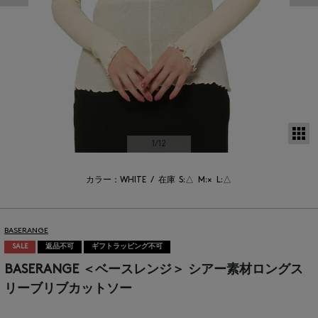
サ
1
/12
カラー：WHITE
/
在庫
S:△
M:×
L:△
BASERANGE
SALE
返品不可
ギフトラッピング不可
BASERANGE ＜ベースレンジ＞ シアー素材ロングス
リーブリブカットソー