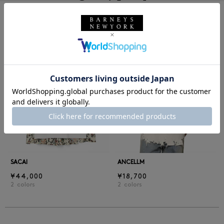
同じカテゴリのアイテム
前の画像
次の
SACAI
ANCELLM
¥44,000
¥18,700
2
colors
2
colors