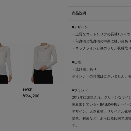
商品説明
■デザイン
・上質なコットンリブの長袖Tシャツ
・前身頃と後身頃の中央に縫い目あ
・ネックラインと裾のフリル状縁取
■仕様
・透け感：あり
※インナーの付属はございません。
HYKE
■ブランド
¥24,200
2012年に設立され、クリーンなラ
生み出している＜BASERANGE（ベ
デザイン、天然素材、リサイクル素
染色、包装など、あらゆる段階で環
す。