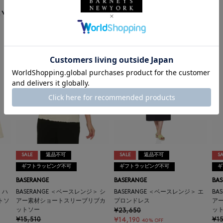
います
SALE
返品不可
SALE
返品不可
SA
ギフトラッピング不可
ギフトラッピング不可
ギ
BASERANGE
BASERANGE
BAS
 ハ
BASERANGE ＜ベースレンジ＞ シ
BASERANGE ＜ベースレンジ＞ エ
BA
トソ
アー素材ショートスリーブリブカ
プロンドレス
ア
ットソー
¥23,650
ッ
¥15,510
¥15
¥14,190
40% OFF