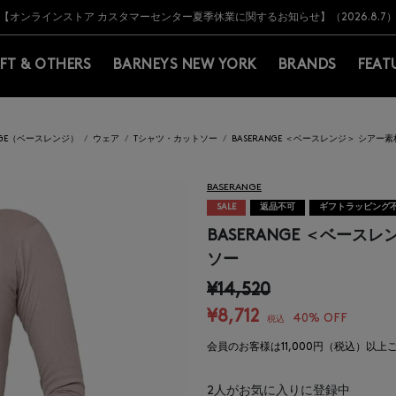
Y BARNEYS＞会員のお客様は11,000円（税込）以上のお買上げで常時送料無
Y BARNEYS＞会員のお客様は11,000円（税込）以上のお買上げで常時送料無
【オンラインストア カスタマーセンター夏季休業に関するお知らせ】（2026.8.7
【夏季休業に伴う返品・交換承り一時停止のお知らせ】（2026.8.5）
熊本県を中心とした地震の影響によるお荷物のお届けについて
【夏季休業に伴う出荷一時停止のお知らせ】(2026.8.7)
【夏季休業に伴う出荷一時停止のお知らせ】(2026.8.7)
【開催中】SUMMER SALEのご案内・ご注意事項
IFT & OTHERS
BARNEYS NEW YORK
BRANDS
FEAT
ANGE（ベースレンジ）
ウェア
Tシャツ・カットソー
BASERANGE ＜ベースレンジ＞ シア
BASERANGE
SALE
返品不可
ギフトラッピング
BASERANGE ＜ベー
ソー
¥14,520
¥8,712
40% OFF
税込
会員のお客様は11,000円（税込）以
2
人がお気に入りに登録中