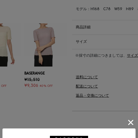
モデル：H168 C78 W59 H89
商品詳細
サイズ
※採寸の詳細につきましては、
サイズ
BASERANGE
送料について
¥15,510
¥9,306
 OFF
40% OFF
配送について
返品・交換について