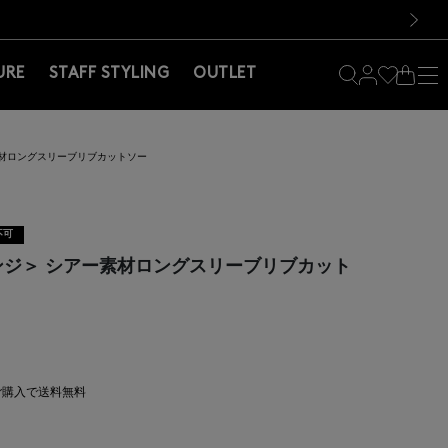
料！お買い物の際は会員登録を！
料！お買い物の際は会員登録を！
）
次の画像
URE
STAFF STYLING
OUTLET
ー素材ロングスリーブリブカットソー
不可
スレンジ＞ シアー素材ロングスリーブリブカット
上ご購入で送料無料