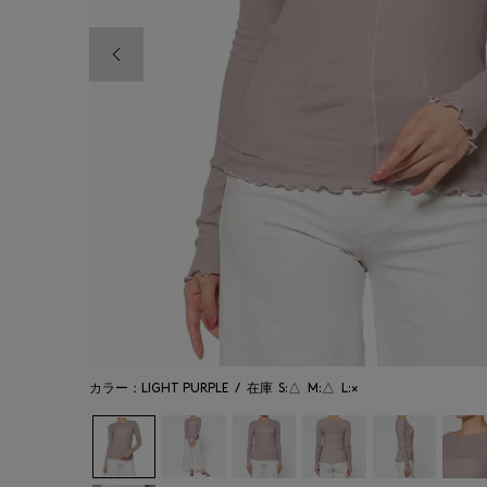
前の画像
カラー：LIGHT PURPLE
/
在庫
S:△
M:△
L:×