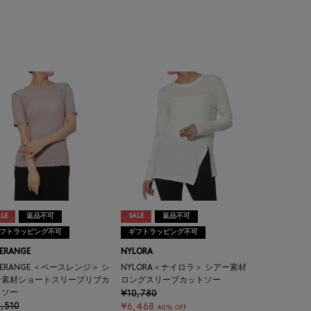
LE
返品不可
SALE
返品不可
フトラッピング不可
ギフトラッピング不可
ERANGE
NYLORA
SERANGE ＜ベースレンジ＞ シ
NYLORA＜ナイロラ＞ シアー素材
ー素材ショートスリーブリブカ
ロングスリーブカットソー
トソー
¥10,780
,510
¥6,468
40% OFF