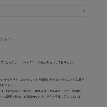
り
りがポイント
モデルはインナーにキャミソールを組み合わせております。
インとゆったりとしたシルエットを重視したモダンでミニマルな服を
ースレンジ）＞。
材は、時代を超えて愛され、創業以来、エネルギー使用、水消費、
境への影響を軽減する革新的な方法の発見と実践に尽力していま