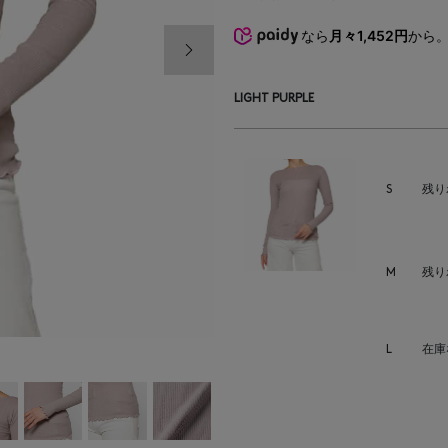
なら
月々1,452円
から
次の画像
LIGHT PURPLE
S
残り
M
残り
L
在庫