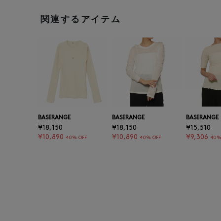
関連するアイテム
BASERANGE
BASERANGE
BASERANGE
¥18,150
¥18,150
¥15,510
¥10,890
¥10,890
¥9,306
40% OFF
40% OFF
40%