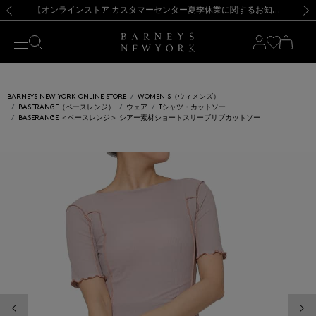
熊本県を中心とした地震の影響によるお荷物のお届けについて
【夏季休業に伴う出荷一時停止のお知らせ】(2026.8.7)
【夏季休業に伴う出荷一時停止のお知らせ】(2026.8.7)
【開催中】SUMMER SALEのご案内・ご注意事項
【オンラインストア カスタマーセンター夏季休業に関するお知らせ】（2026.8.7）
新規登録のお客様も対象！＜MY BARNEYS＞会員のお客様は11,000円（税込）以上のお買上げで常時送料無料！お買い物の際は会員登録を！
【夏季休業に伴う返品・交換承り一時停止のお知らせ】（2026.8.5）
新規登録のお客様も対象！＜MY BARNEYS＞会員のお客様は11,000円（税込）以上のお買上げで常時送料無料！お買い物の際は会員登録を！
前の画像
次の
BARNEYS NEW YORK ONLINE STORE
WOMEN'S（ウィメンズ）
BASERANGE（ベースレンジ）
ウェア
Tシャツ・カットソー
BASERANGE ＜ベースレンジ＞ シアー素材ショートスリーブリブカットソー
前の画像
次