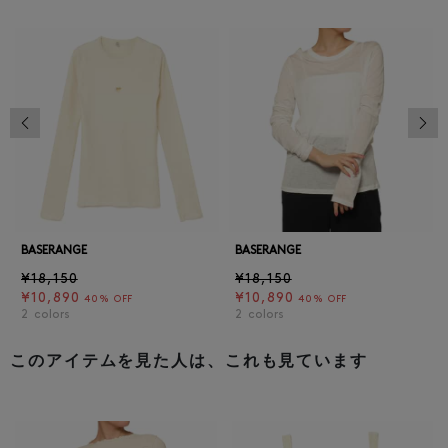
前の画像
次の
BASERANGE
BASERANGE
¥18,150
¥18,150
¥10,890
¥10,890
40% OFF
40% OFF
2
colors
2
colors
このアイテムを見た人は、これも見ています