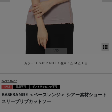
サ
1
/10
カラー：LIGHT PURPLE
/
在庫
S:△
M:△
L:△
BASERANGE
SALE
返品不可
ギフトラッピング不可
BASERANGE ＜ベースレンジ＞ シアー素材ショート
スリーブリブカットソー