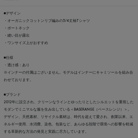
■デザイン
・オーガニックコットンリブ編みの3/4丈袖Tシャツ
・ボートネック
・縫い目が露出
・ワンサイズ上がおすすめ
■仕様
・透け感：あり
※インナーの付属はございません。モデルはインナーにキャミソールを組み合
わせております。
■ブランド
2012年に設立され、クリーンなラインとゆったりとしたシルエットを重視した
モダンでミニマルな服を生み出している＜BASERANGE（ベースレンジ）＞。
デザイン、天然素材、リサイクル素材は、時代を超えて愛され、創業以来、エ
ネルギー使用、水消費、染色、包装など、あらゆる段階で環境への影響を軽減
する革新的な方法の発見と実践に尽力しています。