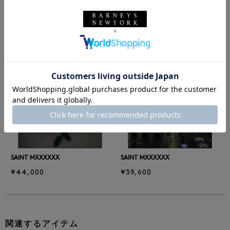
同じカテゴリのアイテム
前の画像
次の
SAINT MXXXXXX
SAINT MXXXXXX
¥44,000
¥39,600
関連するアイテム