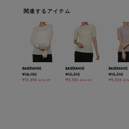
関連するアイテム
BASERANGE
BASERANGE
BASERANGE
¥18,150
¥15,510
¥15,510
¥10,890
¥9,306
¥9,306
40% OFF
40% OFF
40%