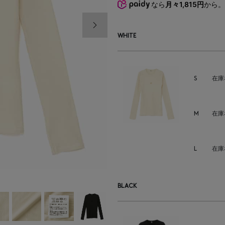
なら
月々1,815円
から
次の画像
WHITE
S
在庫
M
在庫
L
在庫
BLACK