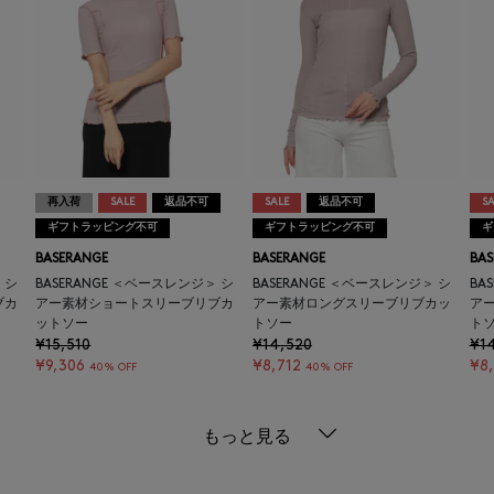
再入荷
SALE
返品不可
SALE
返品不可
SA
ギフトラッピング不可
ギフトラッピング不可
ギ
BASERANGE
BASERANGE
BAS
 シ
BASERANGE ＜ベースレンジ＞ シ
BASERANGE ＜ベースレンジ＞ シ
BA
ブカ
アー素材ショートスリーブリブカ
アー素材ロングスリーブリブカッ
ア
ットソー
トソー
ト
¥15,510
¥14,520
¥1
¥9,306
¥8,712
¥8,
40% OFF
40% OFF
もっと見る