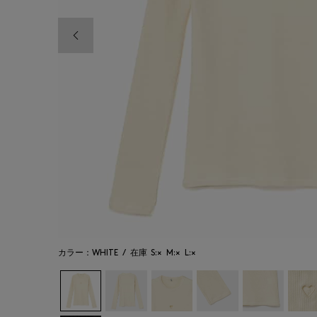
前の画像
カラー：WHITE
/
在庫
S:×
M:×
L:×