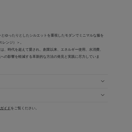
インとゆったりとしたシルエットを重視したモダンでミニマルな服を
ースレンジ）＞。
材は、時代を超えて愛され、創業以来、エネルギー使用、水消費、
境への影響を軽減する革新的な方法の発見と実践に尽力していま
ガイド
をご覧ください。