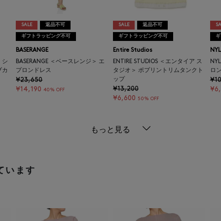
SALE
返品不可
SALE
返品不可
SA
ギフトラッピング不可
ギフトラッピング不可
ギ
BASERANGE
Entire Studios
NY
 シ
BASERANGE ＜ベースレンジ＞ エ
ENTIRE STUDIOS ＜エンタイア ス
NY
ブカ
プロンドレス
タジオ＞ ポプリントリムタンクト
ロ
¥23,650
ップ
¥10
¥13,200
¥14,190
¥6
40% OFF
¥6,600
50% OFF
もっと見る
ています