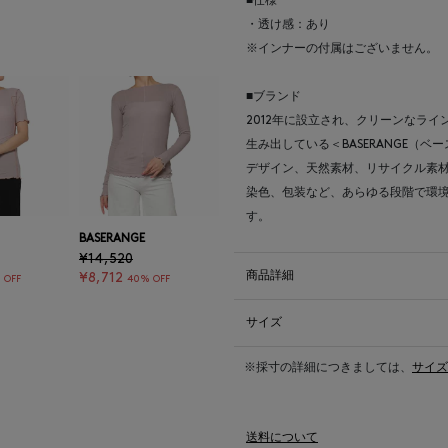
■仕様
・透け感：あり
※インナーの付属はございません。
■ブランド
2012年に設立され、クリーンなラ
生み出している＜BASERANGE（ベ
デザイン、天然素材、リサイクル素
染色、包装など、あらゆる段階で環
す。
BASERANGE
¥14,520
商品詳細
¥8,712
 OFF
40% OFF
サイズ
※採寸の詳細につきましては、
サイズ
送料について