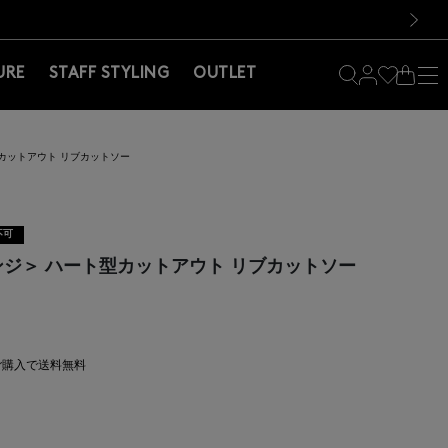
料！お買い物の際は会員登録を！
料！お買い物の際は会員登録を！
）
次の画像
URE
STAFF STYLING
OUTLET
ト型カットアウト リブカットソー
不可
スレンジ＞ ハート型カットアウト リブカットソー
上ご購入で送料無料