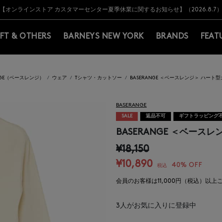
Y BARNEYS＞会員のお客様は11,000円（税込）以上のお買上げで常時送料無
Y BARNEYS＞会員のお客様は11,000円（税込）以上のお買上げで常時送料無
【オンラインストア カスタマーセンター夏季休業に関するお知らせ】（2026.8.7
【夏季休業に伴う返品・交換承り一時停止のお知らせ】（2026.8.5）
熊本県を中心とした地震の影響によるお荷物のお届けについて
【夏季休業に伴う出荷一時停止のお知らせ】(2026.8.7)
【夏季休業に伴う出荷一時停止のお知らせ】(2026.8.7)
【開催中】SUMMER SALEのご案内・ご注意事項
IFT & OTHERS
BARNEYS NEW YORK
BRANDS
FEAT
ANGE（ベースレンジ）
ウェア
Tシャツ・カットソー
BASERANGE ＜ベースレンジ＞ ハー
BASERANGE
SALE
返品不可
ギフトラッピング
BASERANGE ＜ベー
¥18,150
¥10,890
40% OFF
税込
会員のお客様は11,000円（税込）以
3
人がお気に入りに登録中