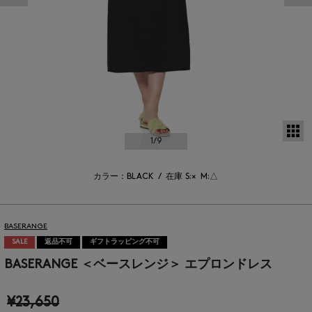
サ
1
/9
カラー：BLACK
/
在庫
S:×
M:△
BASERANGE
SALE
返品不可
ギフトラッピング不可
BASERANGE ＜ベースレンジ＞ エプロンドレス
¥23,650