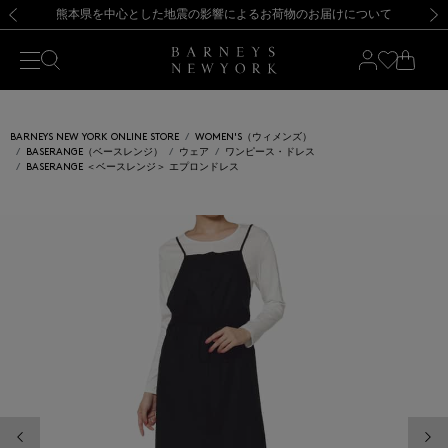
熊本県を中心とした地震の影響によるお荷物のお届けについて
【開催中】SUMMER SALEのご案内・ご注意事項
新規登録のお客様も対象！＜MY BARNEYS＞会員のお客様は11,000円（税込）以上のお買上げで常時送料無料！お買い物の際は会員登録を！
【夏季休業に伴う返品・交換承り一時停止のお知らせ】（2026.8.5）
新規登録のお客様も対象！＜MY BARNEYS＞会員のお客様は11,000円（税込）以上のお買上げで常時送料無料！お買い物の際は会員登録を！
【夏季休業に伴う返品・交換承り一時停止のお知らせ】（2026.8.5）
前の画像
次の
BARNEYS NEW YORK ONLINE STORE
WOMEN'S（ウィメンズ）
BASERANGE（ベースレンジ）
ウェア
ワンピース・ドレス
BASERANGE ＜ベースレンジ＞ エプロンドレス
前の画像
次