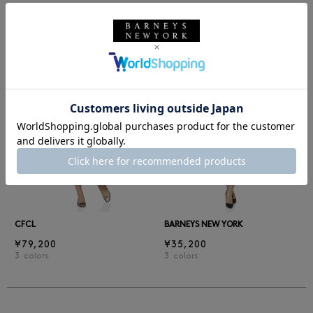
同じカテゴリのアイテム
前の画像
次の
CFCL
BARNEYS NEW YORK
¥79,200
¥35,200
3
colors
3
colors