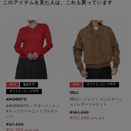
このアイテムを見た人は、これも買っています
SALE
返品不可
SALE
ギフトラッピング不可
ギフトラッピング不可
GELLI
GELLI＜ジェリ＞ コンビネーシ
AMOMENTO
ョンレザージャケット
AMOMENTO ＜アモーメント＞
Vネックウールニットプルオー
¥187,000
バー
¥102,850
45% OFF
¥27,500
¥16,500
40% OFF