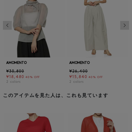
前の画像
次の
AMOMENTO
AMOMENTO
¥30,800
¥26,400
¥18,480
¥15,840
40% OFF
40% OFF
2
colors
2
colors
このアイテムを見た人は、これも見ています