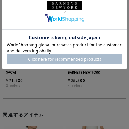
前の画像
次の
SACAI
BARNEYS NEW YORK
¥71,500
¥25,300
2
colors
4
colors
関連するアイテム