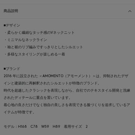
商品説明
■デザイン
・柔らかく繊細なタッチ感のVネックニット
・ミニマルなネックライン
・袖と裾のリブ編みですっきりとしたシルエット
・多様なスタイリングが楽しめる一着
■ブランド
2016 年に設立された ＜AMOMENTO（アモーメント）＞は、抑制されたデザ
インと建築的に再解釈されたシルエットが特徴のブランド。
時代を超越したクラシックを表現しながら、自社でのテキスタイル開発と洗練
されたディテールに重点を置いています。
着心地の良さだけでなく独自の美しさを表現できる服づくりを追求しているア
イテムが特徴です。
モデル：H168 C78 W59 H89 着用サイズ 2