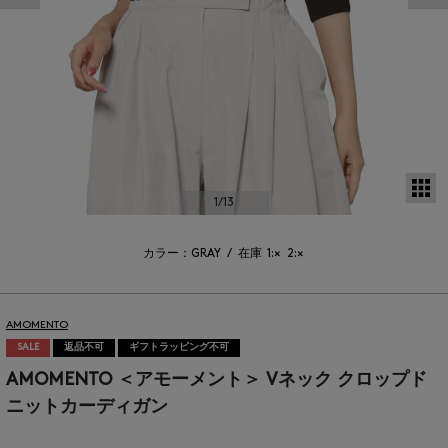
サ
1
/13
カラー：GRAY
/
在庫
1:×
2:×
AMOMENTO
SALE
返品不可
ギフトラッピング不可
AMOMENTO ＜アモーメント＞ Vネック クロップド
ニットカーディガン