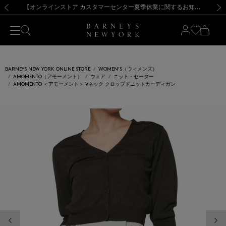
熊本県を中心とした地震の影響によるお荷物のお届けについて
【夏季休業に伴う出荷一時停止のお知らせ】(2026.8.7)
【夏季休業に伴う出荷一時停止のお知らせ】(2026.8.7)
【開催中】SUMMER SALEのご案内・ご注意事項
【オンラインストア カスタマーセンター夏季休業に関するお知らせ】（2026.8.7）
新規登録のお客様も対象！＜MY BARNEYS＞会員のお客様は11,000円（税込）以上のお買上げで常時送料無料！お買い物の際は会員登録を！
【夏季休業に伴う返品・交換承り一時停止のお知らせ】（2026.8.5）
新規登録のお客様も対象！＜MY BARNEYS＞会員のお客様は11,000円（税込）以上のお買上げで常時送料無料！お買い物の際は会員登録を！
前の画像
次の
BARNEYS NEW YORK ONLINE STORE
WOMEN'S（ウィメンズ）
AMOMENTO（アモーメント）
ウェア
ニット・セーター
AMOMENTO ＜アモーメント＞ Vネック クロップドニットカーディガン
前の画像
次