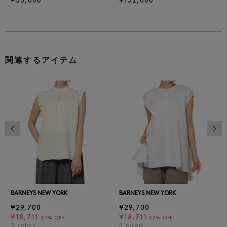
¥33,000
¥132,000
関連するアイテム
前の画像
次の
BARNEYS NEW YORK
BARNEYS NEW YORK
¥29,700
¥29,700
¥18,711
¥18,711
37% OFF
37% OFF
2
colors
3
colors