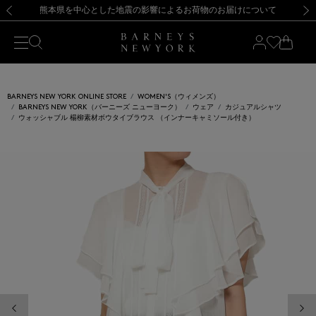
熊本県を中心とした地震の影響によるお荷物のお届けについて
【開催中】SUMMER SALEのご案内・ご注意事項
新規登録のお客様も対象！＜MY BARNEYS＞会員のお客様は11,000円（税込）以上のお買上げで常時送料無料！お買い物の際は会員登録を！
【夏季休業に伴う返品・交換承り一時停止のお知らせ】（2026.8.5）
新規登録のお客様も対象！＜MY BARNEYS＞会員のお客様は11,000円（税込）以上のお買上げで常時送料無料！お買い物の際は会員登録を！
【夏季休業に伴う返品・交換承り一時停止のお知らせ】（2026.8.5）
前の画像
次の
BARNEYS NEW YORK ONLINE STORE
WOMEN'S（ウィメンズ）
BARNEYS NEW YORK（バーニーズ ニューヨーク）
ウェア
カジュアルシャツ
ウォッシャブル 楊柳素材ボウタイブラウス （インナーキャミソール付き）
前の画像
次