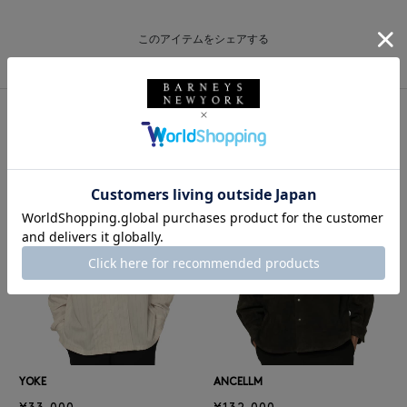
このアイテムをシェアする
同じカテゴリのアイテム
前の画像
次の
YOKE
ANCELLM