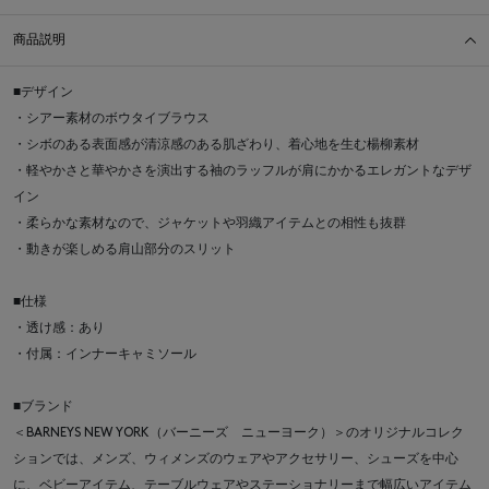
商品説明
■デザイン
・シアー素材のボウタイブラウス
・シボのある表面感が清涼感のある肌ざわり、着心地を生む楊柳素材
・軽やかさと華やかさを演出する袖のラッフルが肩にかかるエレガントなデザ
イン
・柔らかな素材なので、ジャケットや羽織アイテムとの相性も抜群
・動きが楽しめる肩山部分のスリット
■仕様
・透け感：あり
・付属：インナーキャミソール
■ブランド
＜BARNEYS NEW YORK（バーニーズ ニューヨーク）＞のオリジナルコレク
ションでは、メンズ、ウィメンズのウェアやアクセサリー、シューズを中心
に、ベビーアイテム、テーブルウェアやステーショナリーまで幅広いアイテム