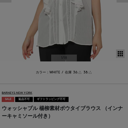
サ
1
/18
カラー：WHITE
/
在庫
36:△
38:△
BARNEYS NEW YORK
SALE
返品不可
ギフトラッピング不可
ウォッシャブル 楊柳素材ボウタイブラウス （インナ
ーキャミソール付き）