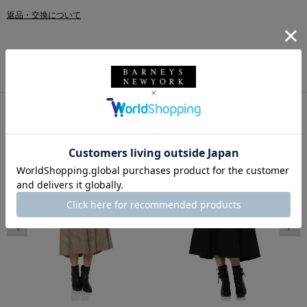
返品・交換について
このアイテムをシェアする
同じカテゴリのアイテム
前の画像
次の