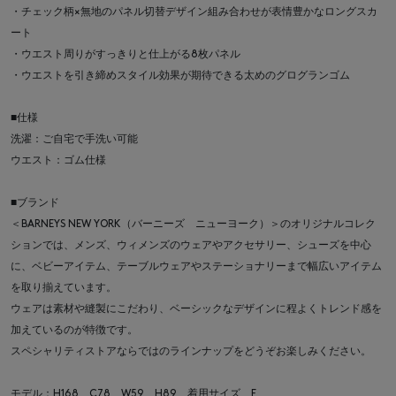
・チェック柄×無地のパネル切替デザイン組み合わせが表情豊かなロングスカ
ート
・ウエスト周りがすっきりと仕上がる8枚パネル
・ウエストを引き締めスタイル効果が期待できる太めのグログランゴム
■仕様
洗濯：ご自宅で手洗い可能
ウエスト：ゴム仕様
■ブランド
＜BARNEYS NEW YORK（バーニーズ ニューヨーク）＞のオリジナルコレク
ションでは、メンズ、ウィメンズのウェアやアクセサリー、シューズを中心
に、ベビーアイテム、テーブルウェアやステーショナリーまで幅広いアイテム
を取り揃えています。
ウェアは素材や縫製にこだわり、ベーシックなデザインに程よくトレンド感を
加えているのが特徴です。
スペシャリティストアならではのラインナップをどうぞお楽しみください。
モデル：H168 C78 W59 H89 着用サイズ F