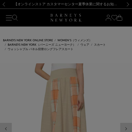
熊本県を中心とした地震の影響によるお荷物のお届けについて
【夏季休業に伴う出荷一時停止のお知らせ】(2026.8.7)
【夏季休業に伴う出荷一時停止のお知らせ】(2026.8.7)
【開催中】SUMMER SALEのご案内・ご注意事項
【オンラインストア カスタマーセンター夏季休業に関するお知らせ】（2026.8.7）
新規登録のお客様も対象！＜MY BARNEYS＞会員のお客様は11,000円（税込）以上のお買上げで常時送料無料！お買い物の際は会員登録を！
【夏季休業に伴う返品・交換承り一時停止のお知らせ】（2026.8.5）
新規登録のお客様も対象！＜MY BARNEYS＞会員のお客様は11,000円（税込）以上のお買上げで常時送料無料！お買い物の際は会員登録を！
前の画像
次の
BARNEYS NEW YORK ONLINE STORE
WOMEN'S（ウィメンズ）
BARNEYS NEW YORK（バーニーズ ニューヨーク）
ウェア
スカート
ウォッシャブル パネル切替ロングフレアスカート
前の画像
次