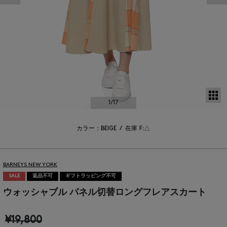
サ
1
/17
カラー：BEIGE
/
在庫
F:△
BARNEYS NEW YORK
SALE
返品不可
ギフトラッピング不可
ウォッシャブル パネル切替ロングフレアスカート
¥19,800