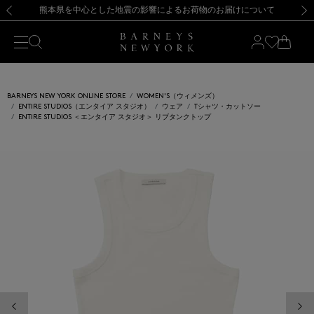
熊本県を中心とした地震の影響によるお荷物のお届けについて
【開催中】SUMMER SALEのご案内・ご注意事項
新規登録のお客様も対象！＜MY BARNEYS＞会員のお客様は11,000円（税込）以上のお買上げで常時送料無料！お買い物の際は会員登録を！
【夏季休業に伴う返品・交換承り一時停止のお知らせ】（2026.8.5）
新規登録のお客様も対象！＜MY BARNEYS＞会員のお客様は11,000円（税込）以上のお買上げで常時送料無料！お買い物の際は会員登録を！
【夏季休業に伴う返品・交換承り一時停止のお知らせ】（2026.8.5）
前の画像
次の
BARNEYS NEW YORK ONLINE STORE
WOMEN'S（ウィメンズ）
ENTIRE STUDIOS（エンタイア スタジオ）
ウェア
Tシャツ・カットソー
ENTIRE STUDIOS ＜エンタイア スタジオ＞ リブタンクトップ
前の画像
次