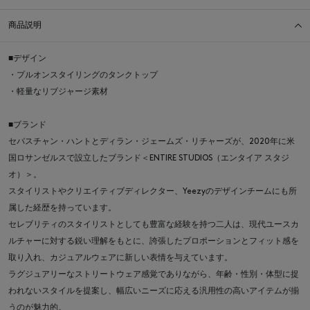
商品説明
■デザイン
・プルオンスタイリングのタンクトップ
・軽量なリブジャージ素材
■ブランド
セバスチャン・ハントとディラン・ジェームズ・リチャーズが、2020年に米
国ロサンゼルスで設立したブランド＜ENTIRE STUDIOS（エンタイア スタジ
オ）＞。
スタイリストやクリエイティブディレクター、Yeezyのデザインチームにも所
属した経歴を持っています。
セレブリティのスタイリストとしても豊富な経験を持つ二人は、現代ユースカ
ルチャーに対する鋭い理解をもとに、誇張したプロポーションとフィット感を
取り入れ、カジュアルウェアに新しい表情を与えています。
ラグジュアリーなストリートウェア感覚でありながら、年齢・性別・体型に捉
われないスタイルを提案し、幅広いニーズに応える汎用性の高いアイテムが揃
うのが魅力的。