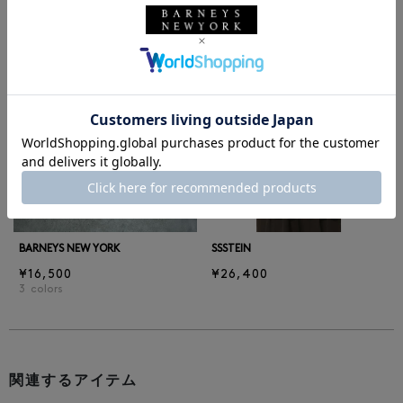
同じカテゴリのアイテム
前の画像
次の
BARNEYS NEW YORK
SSSTEIN
¥16,500
¥26,400
3
colors
関連するアイテム