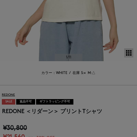
サ
1
/11
カラー：WHITE
/
在庫
S:×
M:△
REDONE
SALE
返品不可
ギフトラッピング不可
REDONE ＜リダーン＞ プリントTシャツ
¥30,800