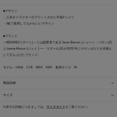
■デザイン
・人気キャラクターがプリントされた半袖Tシャツ
・1枚で着用してもかわいいデザイン
■ブランド
＜REDONE(リダーン)＞とは創業者である Sean Barron (ショーン・バロン)氏
とJamie Mazur (ジェイミー・マズール)氏が2015 年にロサンゼルスを本拠と
して立ち上げたブランド。
モデル：H168 C78 W59 H89 着用サイズ M
商品詳細
サイズ
※採寸の詳細につきましては、
サイズガイド
をご覧ください。