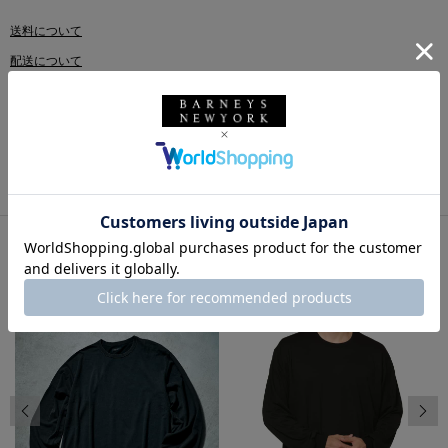
送料について
配送について
返品・交換について
このアイテムをシェアする
同じカテゴリのアイテム
前の画像
次の