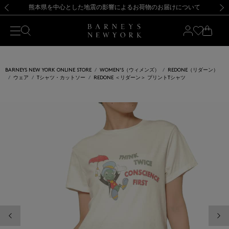
熊本県を中心とした地震の影響によるお荷物のお届けについて
【開催中】SUMMER SALEのご案内・ご注意事項
新規登録のお客様も対象！＜MY BARNEYS＞会員のお客様は11,000円（税込）以上のお買上げで常時送料無料！お買い物の際は会員登録を！
【夏季休業に伴う返品・交換承り一時停止のお知らせ】（2026.8.5）
新規登録のお客様も対象！＜MY BARNEYS＞会員のお客様は11,000円（税込）以上のお買上げで常時送料無料！お買い物の際は会員登録を！
【夏季休業に伴う返品・交換承り一時停止のお知らせ】（2026.8.5）
前の画像
次の
BARNEYS NEW YORK ONLINE STORE
WOMEN'S（ウィメンズ）
REDONE（リダーン）
ウェア
Tシャツ・カットソー
REDONE ＜リダーン＞ プリントTシャツ
前の画像
次