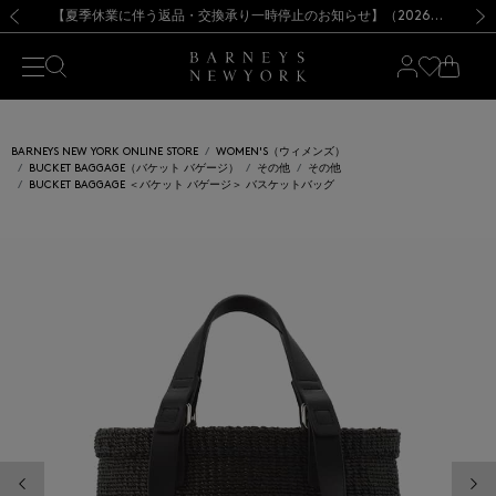
熊本県を中心とした地震の影響によるお荷物のお届けについて
【夏季休業に伴う出荷一時停止のお知らせ】(2026.8.7)
【夏季休業に伴う出荷一時停止のお知らせ】(2026.8.7)
【開催中】SUMMER SALEのご案内・ご注意事項
【オンラインストア カスタマーセンター夏季休業に関するお知らせ】（2026.8.7）
新規登録のお客様も対象！＜MY BARNEYS＞会員のお客様は11,000円（税込）以上のお買上げで常時送料無料！お買い物の際は会員登録を！
【夏季休業に伴う返品・交換承り一時停止のお知らせ】（2026.8.5）
新規登録のお客様も対象！＜MY BARNEYS＞会員のお客様は11,000円（税込）以上のお買上げで常時送料無料！お買い物の際は会員登録を！
前の画像
次の
BARNEYS NEW YORK ONLINE STORE
WOMEN'S（ウィメンズ）
BUCKET BAGGAGE（バケット バゲージ）
その他
その他
BUCKET BAGGAGE ＜バケット バゲージ＞ バスケットバッグ
前の画像
次