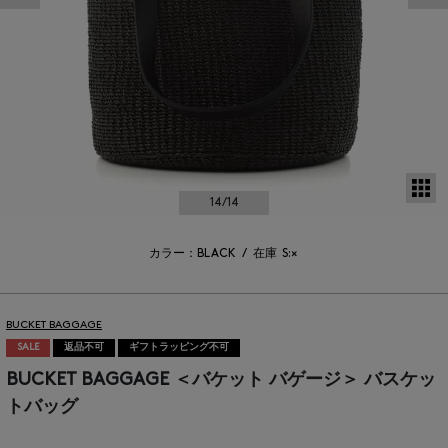
サ
14
/14
カラー：BLACK
/
在庫
S:×
BUCKET BAGGAGE
SALE
返品不可
ギフトラッピング不可
BUCKET BAGGAGE ＜バケット バゲージ＞ バスケッ
トバッグ