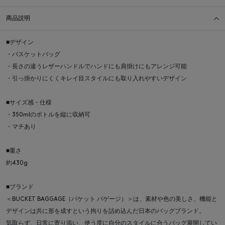
商品説明
■デザイン
・バスケットバッグ
・長さの違うレザーハンドルでハンドにも肩掛けにもアレンジ可能
・引っ掛かりにくくキレイ目スタイルにも取り入れやすいデザイン
■サイズ感・仕様
・350mlのボトルを縦に収納可
・マチあり
■重さ
約430g
■ブランド
＜BUCKET BAGGAGE（バケット バゲージ）＞は、素材や色の美しさ、機能と
デザインは共に形を成すという拘りを詰め込んだ日本のバッグブランド。
気取らず、日常に寄り添い、使う度に自分のスタイルに合うバッグ展開してい