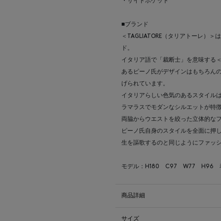
・サイドポケット
■ブランド
＜TAGLIATORE（タリアトーレ）
ド。
イタリア語で「裁断士」を意味する＜T
あるピーノ氏がデザインはもちろん
げられています。
イタリアらしい色気のあるスタイル
ラマラスでモダンなシルエットが特
両脇からウエストを絞った立体的な
ピーノ氏自身のスタイルを全面に押し出
生を謳歌するのと同じようにファッ
モデル：H180 C97 W77 H96
商品詳細
サイズ