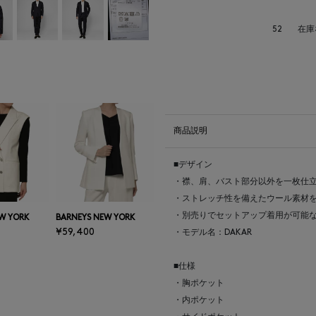
52
在庫
商品説明
■デザイン
・襟、肩、バスト部分以外を一枚仕
・ストレッチ性を備えたウール素材
・別売りでセットアップ着用が可能
W YORK
BARNEYS NEW YORK
¥59,400
・モデル名：DAKAR
■仕様
・胸ポケット
・内ポケット