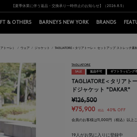
Y BARNEYS＞会員のお客様は11,000円（税込）以上のお買上げで常時送料無
Y BARNEYS＞会員のお客様は11,000円（税込）以上のお買上げで常時送料無
【オンラインストア カスタマーセンター夏季休業に関するお知らせ】（2026.8.7
【夏季休業に伴う返品・交換承り一時停止のお知らせ】（2026.8.5）
熊本県を中心とした地震の影響によるお荷物のお届けについて
【夏季休業に伴う出荷一時停止のお知らせ】(2026.8.7)
【夏季休業に伴う出荷一時停止のお知らせ】(2026.8.7)
【開催中】SUMMER SALEのご案内・ご注意事項
IFT & OTHERS
BARNEYS NEW YORK
BRANDS
FEAT
タリアトーレ）
ウェア
ジャケット
TAGLIATORE＜タリアトーレ＞ セットアップ ストレッチ素
TAGLIATORE
SALE
返品不可
ギフトラッピング
TAGLIATORE＜タリ
ドジャケット "DAKAR"
¥126,500
¥75,900
40% OFF
税込
会員のお客様は11,000円（税込）以
19
人がお気に入りに登録中