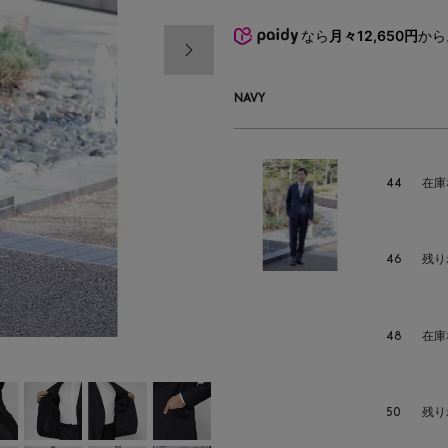
なら
月々12,650円
から
次の画像
NAVY
44
在庫
46
残り
48
在庫
50
残り