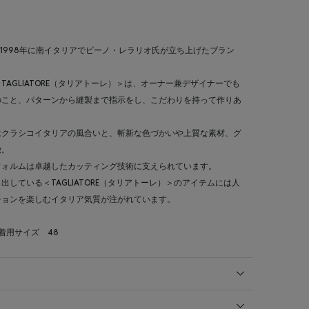
＞は1998年に南イタリアでピーノ・レラリオ氏が立ち上げたブラン
AGLIATORE（タリアトーレ）＞は、オーナー兼デザイナーでも
のこと、パターンから縫製まで指示をし、こだわりを持って作りあ
はクラシコイタリアの風合いと、斬新な色づかいや上質な素材、グ
徴。
フォルムは卓越したカッティング技術に支えられています。
している＜TAGLIATORE（タリアトーレ）＞のアイテムには人
ションを楽しむイタリア気質が注がれています。
 着用サイズ 48