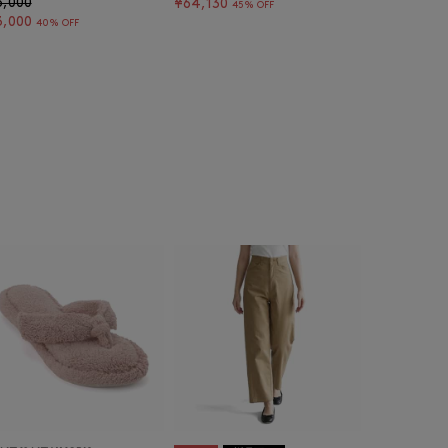
5,000
¥64,130
45% OFF
3,000
40% OFF