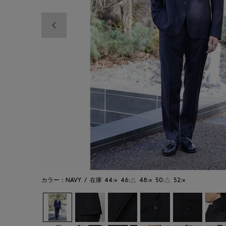
前の画像
カラー：NAVY
/
在庫
44:×
46:△
48:×
50:△
52:×