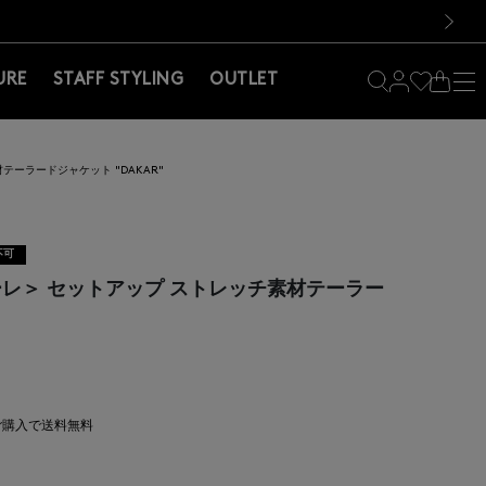
料！お買い物の際は会員登録を！
料！お買い物の際は会員登録を！
）
次の画像
URE
STAFF STYLING
OUTLET
材テーラードジャケット "DAKAR"
不可
アトーレ＞ セットアップ ストレッチ素材テーラー
上ご購入で送料無料