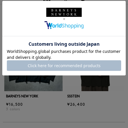
同じカテゴリのアイテム
前の画像
次の
BARNEYS NEW YORK
SSSTEIN
¥16,500
¥26,400
3
colors