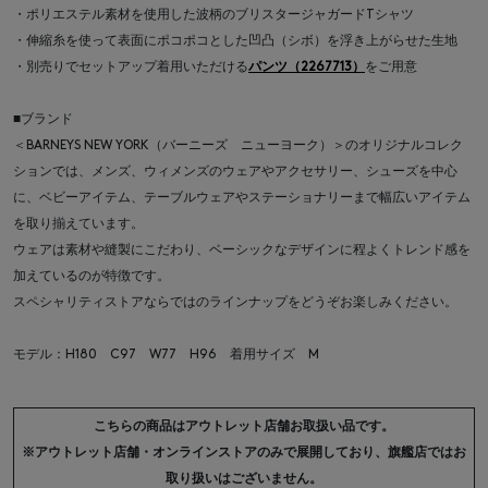
・ポリエステル素材を使用した波柄のブリスタージャガードTシャツ
・伸縮糸を使って表面にポコポコとした凹凸（シボ）を浮き上がらせた生地
・別売りでセットアップ着用いただける
パンツ（2267713）
をご用意
■ブランド
＜BARNEYS NEW YORK（バーニーズ ニューヨーク）＞のオリジナルコレク
ションでは、メンズ、ウィメンズのウェアやアクセサリー、シューズを中心
に、ベビーアイテム、テーブルウェアやステーショナリーまで幅広いアイテム
を取り揃えています。
ウェアは素材や縫製にこだわり、ベーシックなデザインに程よくトレンド感を
加えているのが特徴です。
スペシャリティストアならではのラインナップをどうぞお楽しみください。
モデル：H180 C97 W77 H96 着用サイズ M
こちらの商品はアウトレット店舗お取扱い品です。
※アウトレット店舗・オンラインストアのみで展開しており、旗艦店ではお
取り扱いはございません。