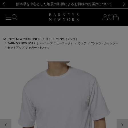
熊本県を中心とした地震の影響によるお荷物のお届けについて
【開催中】SUMMER SALEのご案内・ご注意事項
新規登録のお客様も対象！＜MY BARNEYS＞会員のお客様は11,000円（税込）以上のお買上げで常時送料無料！お買い物の際は会員登録を！
【夏季休業に伴う返品・交換承り一時停止のお知らせ】（2026.8.5）
新規登録のお客様も対象！＜MY BARNEYS＞会員のお客様は11,000円（税込）以上のお買上げで常時送料無料！お買い物の際は会員登録を！
【夏季休業に伴う返品・交換承り一時停止のお知らせ】（2026.8.5）
前の画像
次の
BARNEYS NEW YORK ONLINE STORE
MEN'S（メンズ）
BARNEYS NEW YORK（バーニーズ ニューヨーク）
ウェア
Tシャツ・カットソー
セットアップ ジャガードTシャツ
前の画像
次