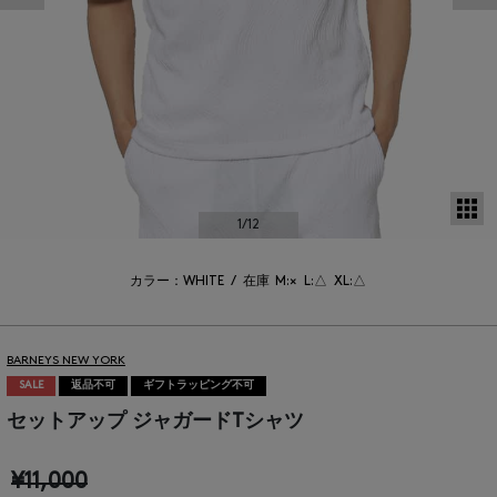
サ
1
/12
カラー：WHITE
/
在庫
M:×
L:△
XL:△
BARNEYS NEW YORK
SALE
返品不可
ギフトラッピング不可
セットアップ ジャガードTシャツ
¥11,000