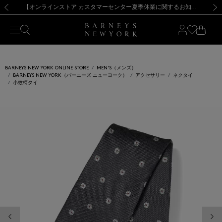
熊本県を中心とした地震の影響によるお荷物のお届けについて
【夏季休業に伴う出荷一時停止のお知らせ】(2026.8.7)
【夏季休業に伴う出荷一時停止のお知らせ】(2026.8.7)
【開催中】SUMMER SALEのご案内・ご注意事項
【オンラインストア カスタマーセンター夏季休業に関するお知らせ】（2026.8.7）
新規登録のお客様も対象！＜MY BARNEYS＞会員のお客様は11,000円（税込）以上のお買上げで常時送料無料！お買い物の際は会員登録を！
【夏季休業に伴う返品・交換承り一時停止のお知らせ】（2026.8.5）
新規登録のお客様も対象！＜MY BARNEYS＞会員のお客様は11,000円（税込）以上のお買上げで常時送料無料！お買い物の際は会員登録を！
前の画像
次の
BARNEYS NEW YORK ONLINE STORE
MEN'S（メンズ）
BARNEYS NEW YORK（バーニーズ ニューヨーク）
アクセサリー
ネクタイ
小紋柄タイ
前の画像
次