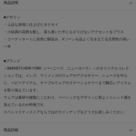
商品説明
■デザイン
・上品な表情に仕上げたネクタイ
・小紋調の花柄を配し、落ち着いた中にもさりげないアクセントをプラス
・コーディネートに自然に馴染み、Vゾーンを品よく引き立てる汎用性の高い
一本
■ブランド
＜BARNEYS NEW YORK（バーニーズ ニューヨーク）＞のオリジナルコレク
ションでは、メンズ、ウィメンズのウェアやアクセサリー、シューズを中心
に、ベビーアイテム、テーブルウェアやステーショナリーまで幅広いアイテム
を取り揃えています。
ウェアは素材や縫製にこだわり、ベーシックなデザインに程よくトレンド感を
加えているのが特徴です。
スペシャリティストアならではのラインナップをどうぞお楽しみください。
商品詳細