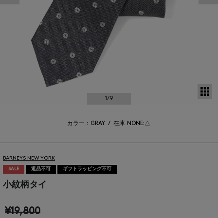
サ
1
/9
カラー：GRAY
/
在庫
NONE:△
BARNEYS NEW YORK
SALE
返品不可
ギフトラッピング不可
小紋柄タイ
¥19,800