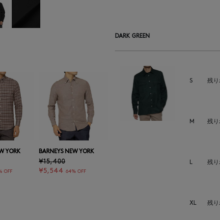
DARK GREEN
S
残り
M
残り
W YORK
BARNEYS NEW YORK
¥15,400
L
残り
¥5,544
% OFF
64% OFF
XL
残り