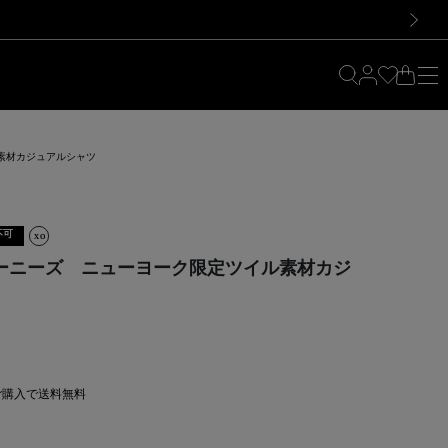
料！お買い物の際は会員登録を！
料！お買い物の際は会員登録を！
）
次の画像
ル素材カジュアルシャツ
不可
 バーニーズ ニューヨーク限定ツイル素材カジ
上ご購入で送料無料