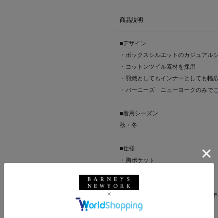
商品説明
■デザイン
・ボックスシルエットのカジュアル
・コットンツイル素材を採用
・羽織としてもインナーとしても幅
・バーニーズ ニューヨークのみで
■着用シーズン
秋・冬
■仕様
・胸ポケット
■ブランド
＜FIGARET（フィガレ)＞は、1
歩み続けてきました。