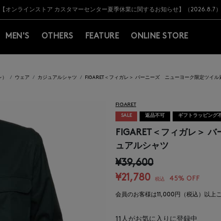
Y BARNEYS＞会員のお客様は11,000円（税込）以上のお買上げで常時送料無
Y BARNEYS＞会員のお客様は11,000円（税込）以上のお買上げで常時送料無
【オンラインストア カスタマーセンター夏季休業に関するお知らせ】（2026.8.7
【夏季休業に伴う返品・交換承り一時停止のお知らせ】（2026.8.5）
熊本県を中心とした地震の影響によるお荷物のお届けについて
【夏季休業に伴う出荷一時停止のお知らせ】(2026.8.7)
【夏季休業に伴う出荷一時停止のお知らせ】(2026.8.7)
【開催中】SUMMER SALEのご案内・ご注意事項
MEN'S
OTHERS
FEATURE
ONLINE STORE
レ）
ウェア
カジュアルシャツ
FIGARET＜フィガレ＞ バーニーズ ニューヨーク限定ツイ
FIGARET
SALE
返品不可
ギフトラッピング
FIGARET＜フィガレ＞
ュアルシャツ
¥39,600
¥21,780
45% OFF
税込
会員のお客様は11,000円（税込）以
11
人がお気に入りに登録中