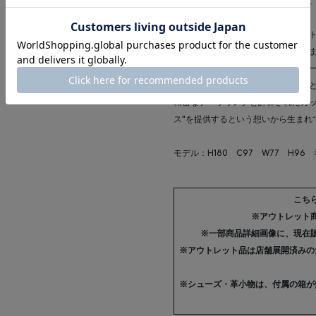
卓越性への揺るぎないこだわりから
す。
伝統と現代性を融合させたシルエッ
りは幅広いコレクションに表れてい
選び抜かれた高品質な素材のバリエ
も、フレンチ・ワードローブの定番
精密なテーラリングと計算されたカッ
ス"を提供するという想いから生まれ
モデル：H180 C97 W77 H96
こち
※アウトレット
※一部商品詳細画像に、現在
※アウトレット品は店舗展開済みの
※シューズ・革小物は、付属の箱が