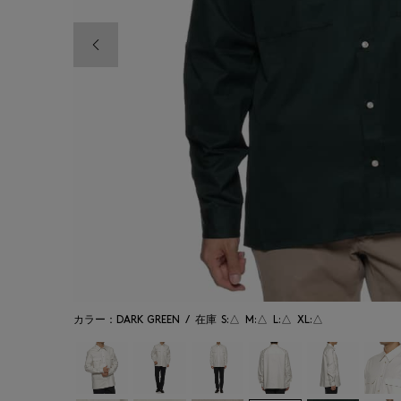
前の画像
カラー：DARK GREEN
/
在庫
S:△
M:△
L:△
XL:△