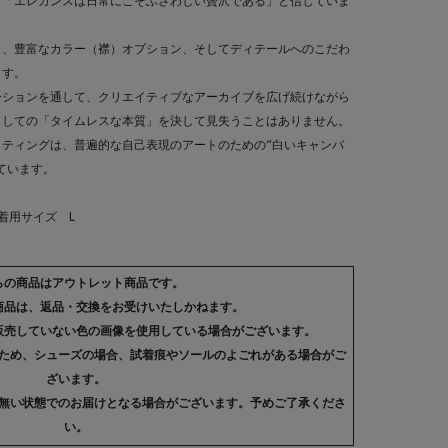
、「エレガンスは日常にこそふさわしい贅沢である」と信じていま
ト、豊富なカラー（襟）オプション、そしてディテールへのこだわ
ます。
ーションを通して、クリエイティブなアーカイブを広げ続けながら
としての「タイムレスな本質」を決して見失うことはありません。
ティングは、普遍的な自己表現のアートのための“白いキャンバ
ています。
 着用サイズ L
らの商品はアウトレット商品です。
商品は、返品・交換をお受けいたしかねます。
販売していない色の画像を使用している場合がございます。
ため、シューズの場合、試着痕やソールのよごれがある場合がご
ざいます。
無い状態でのお届けとなる場合がございます。予めご了承くださ
い。