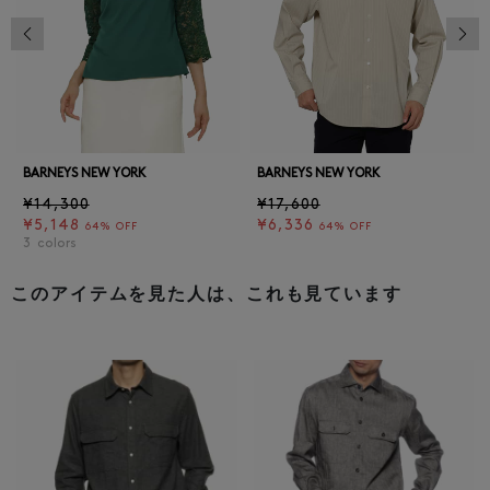
前の画像
次の
BARNEYS NEW YORK
BARNEYS NEW YORK
¥14,300
¥17,600
¥5,148
¥6,336
64% OFF
64% OFF
3
colors
このアイテムを見た人は、これも見ています