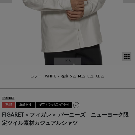
サ
1
/16
カラー：WHITE
/
在庫
S:△
M:△
L:△
XL:△
FIGARET
SALE
返品不可
ギフトラッピング不可
FIGARET＜フィガレ＞ バーニーズ ニューヨーク限
定ツイル素材カジュアルシャツ