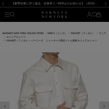
熊本県を中心とした地震の影響によるお荷物のお届けについて
【夏季休業に伴う出荷一時停止のお知らせ】(2026.8.7)
【夏季休業に伴う出荷一時停止のお知らせ】(2026.8.7)
【開催中】SUMMER SALEのご案内・ご注意事項
【オンラインストア カスタマーセンター夏季休業に関するお知らせ】（2026.8.7）
新規登録のお客様も対象！＜MY BARNEYS＞会員のお客様は11,000円（税込）以上のお買上げで常時送料無料！お買い物の際は会員登録を！
【夏季休業に伴う返品・交換承り一時停止のお知らせ】（2026.8.5）
新規登録のお客様も対象！＜MY BARNEYS＞会員のお客様は11,000円（税込）以上のお買上げで常時送料無料！お買い物の際は会員登録を！
前の画像
次の
BARNEYS NEW YORK ONLINE STORE
MEN'S（メンズ）
FIGARET（フィガレ）
ウェア
カジュアルシャツ
FIGARET＜フィガレ＞ バーニーズ ニューヨーク限定ツイル素材カジュアルシャツ
前の画像
次