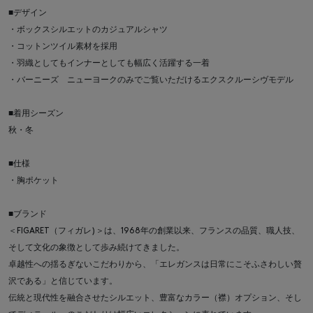
■デザイン
・ボックスシルエットのカジュアルシャツ
・コットンツイル素材を採用
・羽織としてもインナーとしても幅広く活躍する一着
・バーニーズ ニューヨークのみでご覧いただけるエクスクルーシヴモデル
■着用シーズン
秋・冬
■仕様
・胸ポケット
■ブランド
＜FIGARET（フィガレ)＞は、1968年の創業以来、フランスの品質、職人技、
そして文化の象徴として歩み続けてきました。
卓越性への揺るぎないこだわりから、「エレガンスは日常にこそふさわしい贅
沢である」と信じています。
伝統と現代性を融合させたシルエット、豊富なカラー（襟）オプション、そし