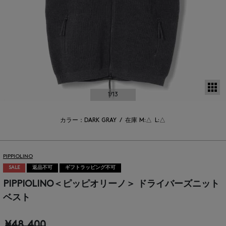
サ
1
/13
カラー：DARK GRAY
/
在庫
M:△
L:△
PIPPIOLINO
SALE
返品不可
ギフトラッピング不可
PIPPIOLINO＜ピッピオリーノ＞ ドライバーズニット
ベスト
¥48,400