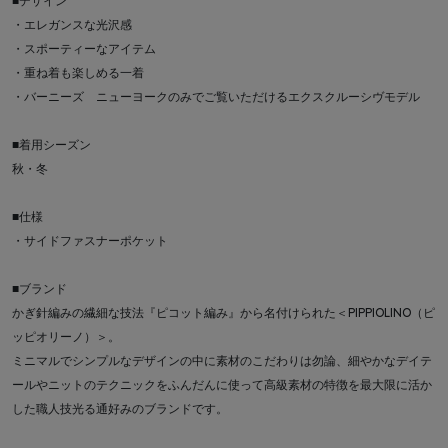
■デザイン
・エレガンスな光沢感
・スポーティーなアイテム
・重ね着も楽しめる一着
・バーニーズ ニューヨークのみでご覧いただけるエクスクルーシヴモデル
■着用シーズン
秋・冬
■仕様
・サイドファスナーポケット
■ブランド
かぎ針編みの繊細な技法『ピコット編み』から名付けられた＜PIPPIOLINO（ピ
ッピオリーノ）＞。
ミニマルでシンプルなデザインの中に素材のこだわりは勿論、細やかなデイテ
ールやニットのテクニックをふんだんに使って高級素材の特徴を最大限に活か
した職人技光る通好みのブランドです。