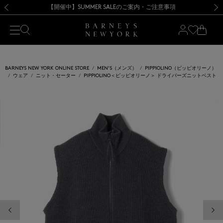
熊本県を中心とした地震の影響によるお荷物のお届けについて
【開催中】SUMMER SALEのご案内・ご注意事項
新規登録のお客様も対象！＜MY BARNEYS＞会員のお客様は11,000円（税込）以上のお買上げで常時送料無料！お買い物の際は会員登録を！
【夏季休業に伴う返品・交換承り一時停止のお知らせ】（2026.8.5）
新規登録のお客様も対象！＜MY BARNEYS＞会員のお客様は11,000円（税込）以上のお買上げで常時送料無料！お買い物の際は会員登録を！
【夏季休業に伴う返品・交換承り一時停止のお知らせ】（2026.8.5）
前の画像
次の
BARNEYS NEW YORK ONLINE STORE
MEN'S（メンズ）
PIPPIOLINO（ピッピオリーノ）
ウェア
ニット・セーター
PIPPIOLINO＜ピッピオリーノ＞ ドライバーズニットベスト
前の画像
次