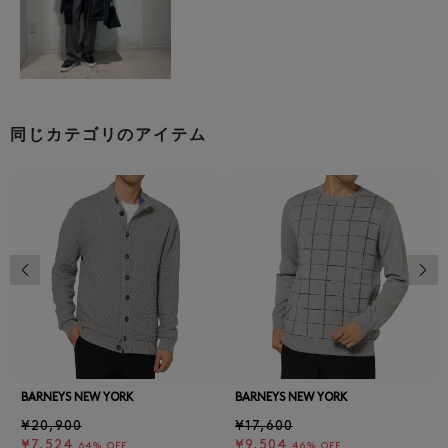
同じカテゴリのアイテム
前の画像
次の
BARNEYS NEW YORK
BARNEYS NEW YORK
¥20,900
¥17,600
¥7,524
¥9,504
64% OFF
46% OFF