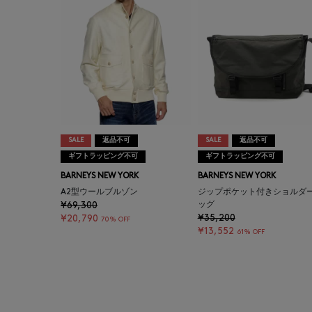
SALE
返品不可
SALE
返品不可
ギフトラッピング不可
ギフトラッピング不可
BARNEYS NEW YORK
BARNEYS NEW YORK
A2型ウールブルゾン
ジップポケット付きショルダ
¥69,300
ッグ
¥35,200
¥20,790
70% OFF
¥13,552
61% OFF