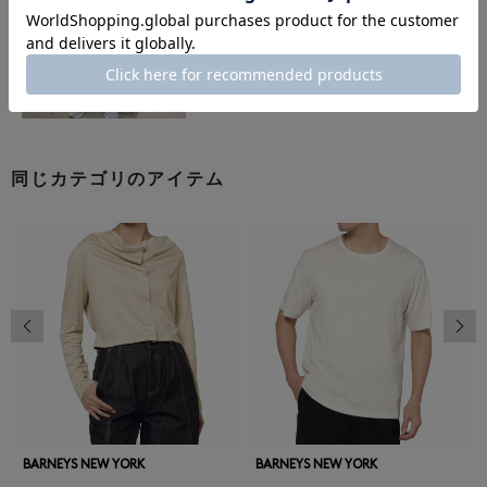
同じカテゴリのアイテム
前の画像
次の
BARNEYS NEW YORK
BARNEYS NEW YORK