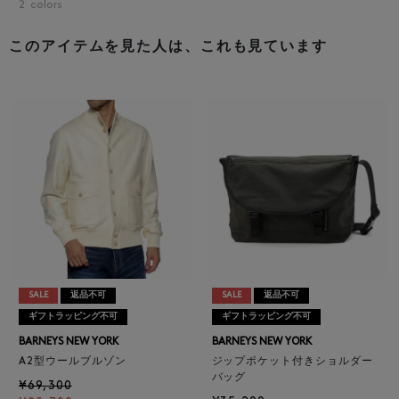
2
colors
このアイテムを見た人は、これも見ています
SALE
返品不可
SALE
返品不可
ギフトラッピング不可
ギフトラッピング不可
BARNEYS NEW YORK
BARNEYS NEW YORK
A2型ウールブルゾン
ジップポケット付きショルダー
バッグ
¥69,300