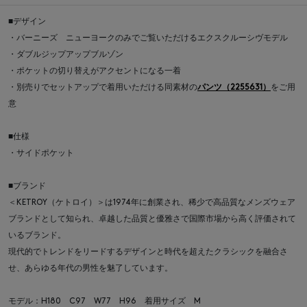
■デザイン
・バーニーズ ニューヨークのみでご覧いただけるエクスクルーシヴモデル
・ダブルジップアップブルゾン
・ポケットの切り替えがアクセントになる一着
・別売りでセットアップで着用いただける同素材の
パンツ（2255631）
をご用
意
■仕様
・サイドポケット
■ブランド
＜KETROY（ケトロイ）＞は1974年に創業され、稀少で高品質なメンズウェア
ブランドとして知られ、卓越した品質と優雅さで国際市場から高く評価されて
いるブランド。
現代的でトレンドをリードするデザインと時代を超えたクラシックを融合さ
せ、あらゆる年代の男性を魅了しています。
モデル：H180 C97 W77 H96 着用サイズ M