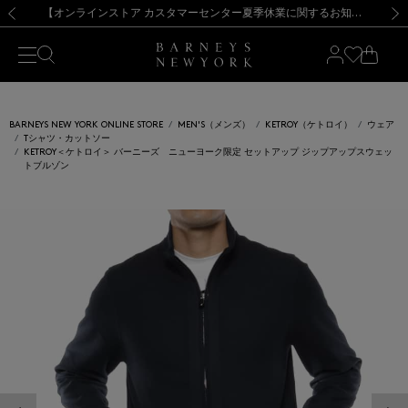
熊本県を中心とした地震の影響によるお荷物のお届けについて
【夏季休業に伴う出荷一時停止のお知らせ】(2026.8.7)
【夏季休業に伴う出荷一時停止のお知らせ】(2026.8.7)
【開催中】SUMMER SALEのご案内・ご注意事項
【オンラインストア カスタマーセンター夏季休業に関するお知らせ】（2026.8.7）
新規登録のお客様も対象！＜MY BARNEYS＞会員のお客様は11,000円（税込）以上のお買上げで常時送料無料！お買い物の際は会員登録を！
【夏季休業に伴う返品・交換承り一時停止のお知らせ】（2026.8.5）
新規登録のお客様も対象！＜MY BARNEYS＞会員のお客様は11,000円（税込）以上のお買上げで常時送料無料！お買い物の際は会員登録を！
前の画像
次の
BARNEYS NEW YORK ONLINE STORE
MEN'S（メンズ）
KETROY（ケトロイ）
ウェア
Tシャツ・カットソー
KETROY＜ケトロイ＞ バーニーズ ニューヨーク限定 セットアップ ジップアップスウェッ
トブルゾン
前の画像
次