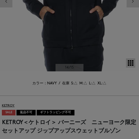
サ
14
/15
カラー：NAVY
/
在庫
S:△
M:△
L:△
XL:△
KETROY
SALE
返品不可
ギフトラッピング不可
KETROY＜ケトロイ＞ バーニーズ ニューヨーク限定
セットアップ ジップアップスウェットブルゾン