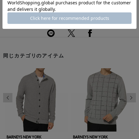
返品・交換について
このアイテムをシェアする
同じカテゴリのアイテム
前の画像
次の
BARNEYS NEW YORK
BARNEYS NEW YORK