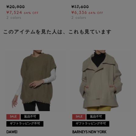
¥20,900
¥17,600
¥7,524
¥6,336
64% OFF
64% OFF
2
colors
2
colors
このアイテムを見た人は、これも見ています
SALE
返品不可
SALE
返品不可
ギフトラッピング不可
ギフトラッピング不可
DAWEI
BARNEYS NEW YORK