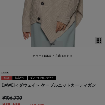
サ
1
/13
カラー：BEIGE
/
在庫
S:×
M:×
DAWEI
SALE
返品不可
ギフトラッピング不可
DAWEI＜ダウェイ＞ ケーブルニットカーディガン
¥106,700