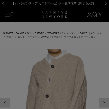
熊本県を中心とした地震の影響によるお荷物のお届けについて
【夏季休業に伴う出荷一時停止のお知らせ】(2026.8.7)
【夏季休業に伴う出荷一時停止のお知らせ】(2026.8.7)
【開催中】SUMMER SALEのご案内・ご注意事項
【オンラインストア カスタマーセンター夏季休業に関するお知らせ】（2026.8.7）
新規登録のお客様も対象！＜MY BARNEYS＞会員のお客様は11,000円（税込）以上のお買上げで常時送料無料！お買い物の際は会員登録を！
【夏季休業に伴う返品・交換承り一時停止のお知らせ】（2026.8.5）
新規登録のお客様も対象！＜MY BARNEYS＞会員のお客様は11,000円（税込）以上のお買上げで常時送料無料！お買い物の際は会員登録を！
前の画像
次の
BARNEYS NEW YORK ONLINE STORE
WOMEN'S（ウィメンズ）
DAWEI（ダウェイ）
ウェア
ニット・セーター
DAWEI＜ダウェイ＞ ケーブルニットカーディガン
前の画像
次